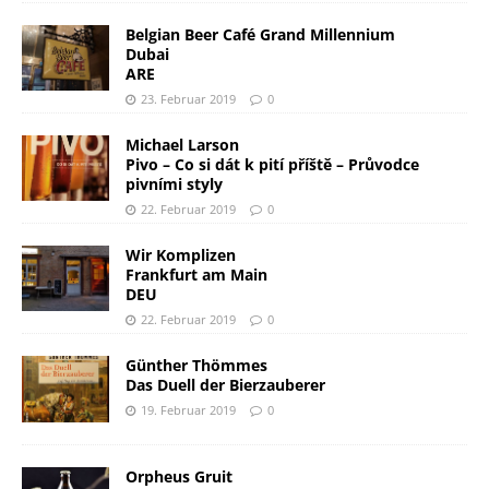
Belgian Beer Café Grand Millennium
Dubai
ARE
23. Februar 2019
0
Michael Larson
Pivo – Co si dát k pití příště – Průvodce
pivními styly
22. Februar 2019
0
Wir Komplizen
Frankfurt am Main
DEU
22. Februar 2019
0
Günther Thömmes
Das Duell der Bierzauberer
19. Februar 2019
0
Orpheus Gruit