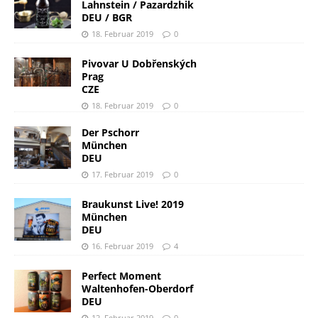
Lahnstein / Pazardzhik
DEU / BGR
18. Februar 2019
0
Pivovar U Dobřenských
Prag
CZE
18. Februar 2019
0
Der Pschorr
München
DEU
17. Februar 2019
0
Braukunst Live! 2019
München
DEU
16. Februar 2019
4
Perfect Moment
Waltenhofen-Oberdorf
DEU
12. Februar 2019
0