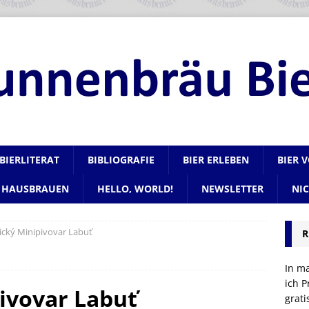
BIERLITERAT
BIBLIOGRAFIE
BIER ERLEBEN
BIER 
HAUSBRAUEN
HELLO, WORLD!
NEWSLETTER
NI
ický Minipivovar Labuť
R
In m
ich P
ivovar Labuť
grat