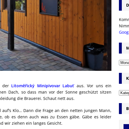
D
Komm’
Nim
Goog
M
K
or der
Litoměřický Minipivovar Labuť
aus. Vor uns ein
nen Dach, so dass man vor der Sonne geschützt sitzen
leidung die Brauerei. Schaut nett aus.
B
al auf’s Klo… Dann die Frage an den netten jungen Mann,
te, ob es denn auch was zu Essen gäbe. Gäbe es leider
nd wir ziehen ein langes Gesicht.