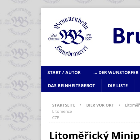
START / AUTOR
… DER WUNSTORFER 
DAS REINHEITSGEBOT
DIE LISTE
STARTSEITE
BIER VOR ORT
Litoměř
Litoměřice
CZE
Litoměřický Minip