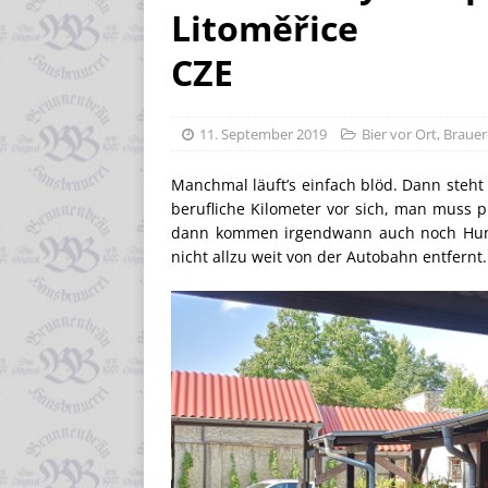
Litoměřice
CZE
11. September 2019
Bier vor Ort
,
Brauer
Manchmal läuft’s einfach blöd. Dann steht 
berufliche Kilometer vor sich, man muss pi
dann kommen irgendwann auch noch Hunger
nicht allzu weit von der Autobahn entfernt.