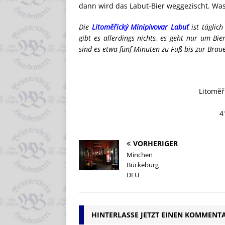
dann wird das Labuť-Bier weggezischt. Was
Die
Litoměřický Minipivovar Labuť
ist täglic
gibt es allerdings nichts, es geht nur um 
sind es etwa fünf Minuten zu Fuß bis zur Braue
Litoměř
4
VORHERIGER
Minchen
Bückeburg
DEU
HINTERLASSE JETZT EINEN KOMMENT