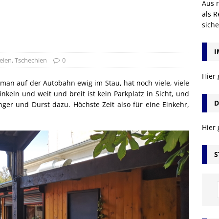
Aus r
als R
sich
I
eien
,
Tschechien
0
Hier
man auf der Autobahn ewig im Stau, hat noch viele, viele
nkeln und weit und breit ist kein Parkplatz in Sicht, und
D
 und Durst dazu. Höchste Zeit also für eine Einkehr,
Hier
S