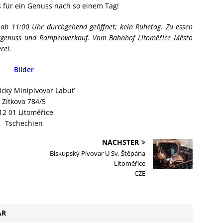
 für ein Genuss nach so einem Tag!
h ab 11:00 Uhr durchgehend geöffnet; kein Ruhetag. Zu essen
Biergenuss und Rampenverkauf. Vom Bahnhof Litoměřice Město
rei.
Bilder
ický Minipivovar Labuť
Zítkova 784/5
12 01 Litoměřice
Tschechien
NÄCHSTER
Biskupský Pivovar U Sv. Štěpána
Litoměřice
CZE
AR