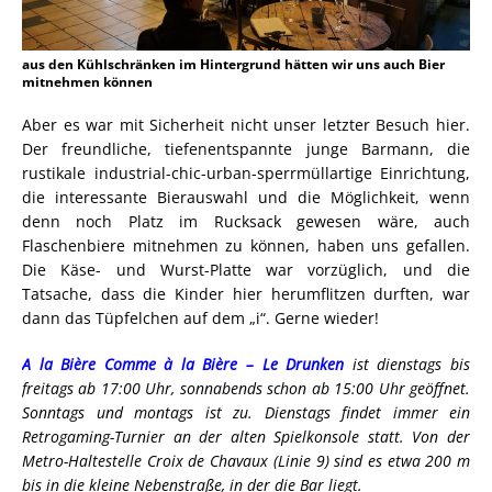
aus den Kühlschränken im Hintergrund hätten wir uns auch Bier
mitnehmen können
Aber es war mit Sicherheit nicht unser letzter Besuch hier.
Der freundliche, tiefenentspannte junge Barmann, die
rustikale industrial-chic-urban-sperrmüllartige Einrichtung,
die interessante Bierauswahl und die Möglichkeit, wenn
denn noch Platz im Rucksack gewesen wäre, auch
Flaschenbiere mitnehmen zu können, haben uns gefallen.
Die Käse- und Wurst-Platte war vorzüglich, und die
Tatsache, dass die Kinder hier herumflitzen durften, war
dann das Tüpfelchen auf dem „i“. Gerne wieder!
A la Bière Comme à la Bière – Le Drunken
ist dienstags bis
freitags ab 17:00 Uhr, sonnabends schon ab 15:00 Uhr geöffnet.
Sonntags und montags ist zu. Dienstags findet immer ein
Retrogaming-Turnier an der alten Spielkonsole statt. Von der
Metro-Haltestelle Croix de Chavaux (Linie 9) sind es etwa 200 m
bis in die kleine Nebenstraße, in der die Bar liegt.