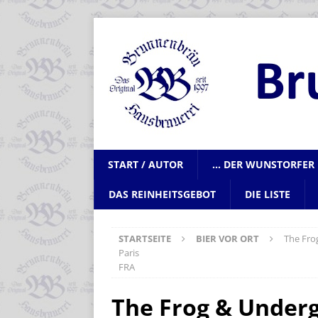
START / AUTOR
… DER WUNSTORFER 
DAS REINHEITSGEBOT
DIE LISTE
STARTSEITE
BIER VOR ORT
The Fro
Paris
FRA
The Frog & Under