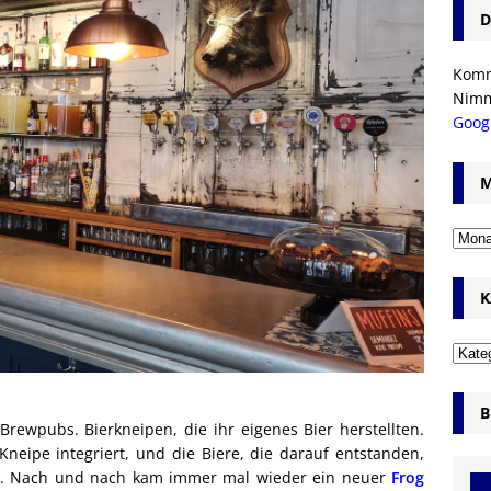
D
Komm’
Nim
Goog
M
K
B
Brewpubs. Bierkneipen, die ihr eigenes Bier herstellten.
neipe integriert, und die Biere, die darauf entstanden,
t. Nach und nach kam immer mal wieder ein neuer
Frog