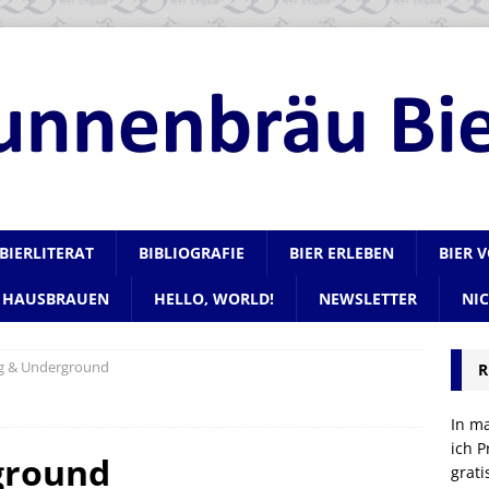
BIERLITERAT
BIBLIOGRAFIE
BIER ERLEBEN
BIER 
HAUSBRAUEN
HELLO, WORLD!
NEWSLETTER
NI
g & Underground
R
In m
ich P
ground
grat