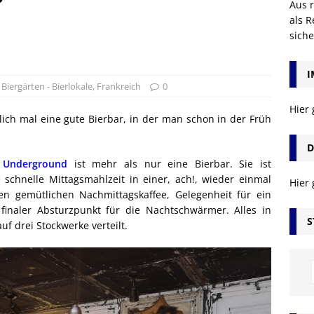
Aus r
als R
sich
I
 Biergärten - Bierlokale
,
Frankreich
0
Hier
lich mal eine gute Bierbar, in der man schon in der Früh
D
 Underground
ist mehr als nur eine Bierbar. Sie ist
 schnelle Mittagsmahlzeit in einer, ach!, wieder einmal
Hier
nen gemütlichen Nachmittagskaffee, Gelegenheit für ein
naler Absturzpunkt für die Nachtschwärmer. Alles in
S
uf drei Stockwerke verteilt.