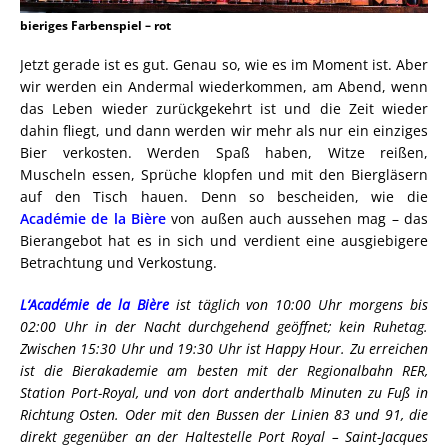
bieriges Farbenspiel – rot
Jetzt gerade ist es gut. Genau so, wie es im Moment ist. Aber
wir werden ein Andermal wiederkommen, am Abend, wenn
das Leben wieder zurückgekehrt ist und die Zeit wieder
dahin fliegt, und dann werden wir mehr als nur ein einziges
Bier verkosten. Werden Spaß haben, Witze reißen,
Muscheln essen, Sprüche klopfen und mit den Biergläsern
auf den Tisch hauen. Denn so bescheiden, wie die
Académie de la Bière
von außen auch aussehen mag – das
Bierangebot hat es in sich und verdient eine ausgiebigere
Betrachtung und Verkostung.
L‘Académie de la Bière
ist täglich von 10:00 Uhr morgens bis
02:00 Uhr in der Nacht durchgehend geöffnet; kein Ruhetag.
Zwischen 15:30 Uhr und 19:30 Uhr ist Happy Hour. Zu erreichen
ist die Bierakademie am besten mit der Regionalbahn RER,
Station Port-Royal, und von dort anderthalb Minuten zu Fuß in
Richtung Osten. Oder mit den Bussen der Linien 83 und 91, die
direkt gegenüber an der Haltestelle Port Royal – Saint-Jacques