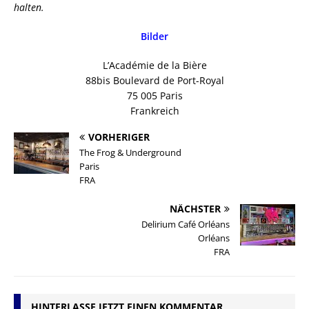
halten.
Bilder
L’Académie de la Bière
88bis Boulevard de Port-Royal
75 005 Paris
Frankreich
VORHERIGER
The Frog & Underground
Paris
FRA
NÄCHSTER
Delirium Café Orléans
Orléans
FRA
HINTERLASSE JETZT EINEN KOMMENTAR