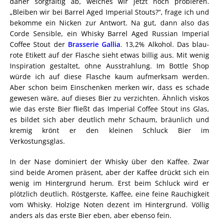
daher sorgfältig ab, welches wir jetzt noch probieren.
„Bleiben wir bei Barrel Aged Imperial Stouts?“, frage ich und
bekomme ein Nicken zur Antwort. Na gut, dann also das
Corde Sensible, ein Whisky Barrel Aged Russian Imperial
Coffee Stout der
Brasserie Gallia
. 13,2% Alkohol. Das blau-
rote Etikett auf der Flasche sieht etwas billig aus. Mit wenig
Inspiration gestaltet, ohne Ausstrahlung. Im Bottle Shop
würde ich auf diese Flasche kaum aufmerksam werden.
Aber schon beim Einschenken merken wir, dass es schade
gewesen wäre, auf dieses Bier zu verzichten. Ähnlich viskos
wie das erste Bier fließt das Imperial Coffee Stout ins Glas,
es bildet sich aber deutlich mehr Schaum, bräunlich und
kremig krönt er den kleinen Schluck Bier im
Verkostungsglas.
In der Nase dominiert der Whisky über den Kaffee. Zwar
sind beide Aromen präsent, aber der Kaffee drückt sich ein
wenig im Hintergrund herum. Erst beim Schluck wird er
plötzlich deutlich. Röstgerste, Kaffee, eine feine Rauchigkeit
vom Whisky. Holzige Noten dezent im Hintergrund. Völlig
anders als das erste Bier eben, aber ebenso fein.