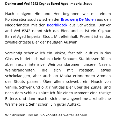
Donker and Ved #242 Cognac Barrel Aged Imperial Stout
Nach einigem Hin und Her beginnen wir mit einem
Kolaborationssud zwischen der
Brouwerij De Molen
aus den
Niederlanden mit der
Beerbliotek
aus Schweden. Donker
and Ved #242 nennt sich das Bier, und es ist ein Cognac
Barrel Aged Imperial Stout. Mit elfeinhalb Prozent ist es das
zweitleichteste Bier der heutigen Auswahl.
Vorsichtig schenke ich ein. Viskos, fast zäh läuft es in das
Glas, es bildet sich nahezu kein Schaum. Stattdessen füllen
aber rasch intensive Weinbrandaromen unsere Nasen.
Weinbrandnoten, die sich mit röstigen, etwas
schokoladigen, aber auch an Mokka erinnernden Aromen
des Stouts paaren. Über allem schwebt ein Hauch von
Vanille. Schwer und ölig rinnt das Bier über die Zunge, und
nach dem Schluck spüre ich für einen Moment eine röstige
Bittere, und dann macht sich eine angenehme alkoholische
Wärme breit. Sehr schön. Ein guter Auftakt.
Wir grinsen uns an. So könnte es weiter gehen!