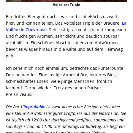
Volcelest Triple
Ein drittes Bier geht noch – wir sind schließlich zu zweit
hier, und können teilen. Das Volcelest Triple der Brauerei
La
Vallée de Chevreuse
. Sehr estrig-aromatisch, mit komplexen
und fruchtigen Aromen, sehr dicht und deutlich spürbar
alkoholisch. Ein schönes Abschlussbier zum Aufwärmen,
bevor es wieder hinaus in die Kälte und auf dem Heimweg
geht.
Ich sehe mich noch einmal um, betrachte das kunterbunte
Durcheinander. Eine lustige Atmosphäre, leckeres Bier,
schmackhaftes Essen, viele junge Menschen, fröhlich
lachend. Gerne wieder. Trotz des hohen Pariser
Preisniveaus.
Die Bar
L’Improbable
ist zwar keine echte Bierbar, bietet aber
eine kleine Auswahl sehr guter Craftbiere aus der Flasche an. Sie
ist täglich ab 12:00 Uhr durchgehend geöffnet, sonnabends und
sonntags schon ab 11:00 Uhr. Montags ist Ruhetag. Sie liegt ein
wenig ostwärts des Centre Pompidou in einer kleinen