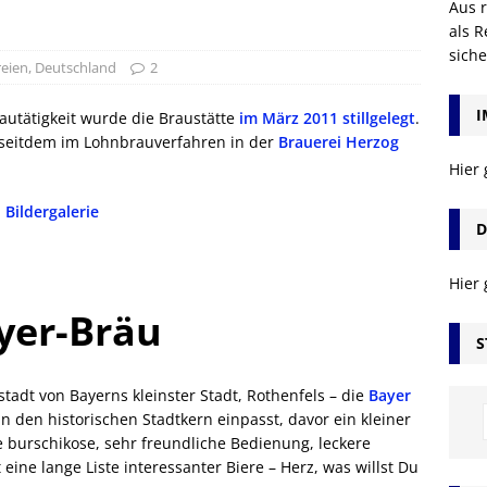
Aus r
als R
sich
eien
,
Deutschland
2
I
utätigkeit wurde die Braustätte
im März 2011 stillgelegt
.
 seitdem im Lohnbrauverfahren in der
Brauerei Herzog
Hier
Bildergalerie
D
Hier
yer-Bräu
S
stadt von Bayerns kleinster Stadt, Rothenfels – die
Bayer
in den historischen Stadtkern einpasst, davor ein kleiner
e burschikose, sehr freundliche Bedienung, leckere
 eine lange Liste interessanter Biere – Herz, was willst Du