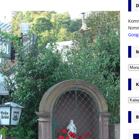
D
Komm’
Nim
Goog
M
K
B