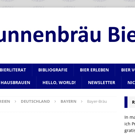
BIERLITERAT
BIBLIOGRAFIE
BIER ERLEBEN
BIER 
HAUSBRAUEN
HELLO, WORLD!
NEWSLETTER
NI
REIEN
DEUTSCHLAND
BAYERN
Bayer-Bräu
R
In m
ich P
grat