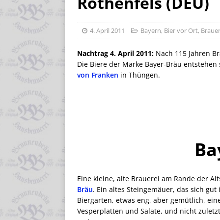
Rothenfels (DEU)
4. April 2011
Bayern
,
Bier vor Ort
,
Brauer
Nachtrag 4. April 2011:
Nach 115 Jahren Bra
Die Biere der Marke Bayer-Bräu entstehen
von Franken
in Thüngen.
Ba
Eine kleine, alte Brauerei am Rande der Alt
Bräu
. Ein altes Steingemäuer, das sich gut 
Biergarten, etwas eng, aber gemütlich, ein
Vesperplatten und Salate, und nicht zuletzt