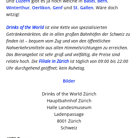
und
Luzern
gibt es ja noch welche in
Basel
,
Bern
,
Winterthur
,
Oerlikon
,
Genf
und
St. Gallen
. Wäre doch
witzig!
Drinks of the World
ist eine Kette von spezialisierten
Getränkemärkten, die in allen großen Bahnhöfen der Schweiz zu
finden ist – bequem vom Zug und von den öffentlichen
Nahverkehrsmitteln aus allen Himmelsrichtungen zu erreichen.
Das Bierangebot ist sehr groß und vielfältig, die Preise sind
relativ hoch. Die
Filiale in Zürich
ist täglich von 09:00 bis 22:00
Uhr durchgehend geöffnet; kein Ruhetag.
Bilder
Drinks of the World Zürich
Hauptbahnhof Zürich
Halle Landesmuseum
Ladenpassage
8001 Zürich
Schweiz