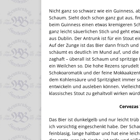
Nicht ganz so schwarz wie ein Guinness, ab
Schaum. Sieht doch schon ganz gut aus, fin
beim Guinness einen etwas kremigeren Sch
ganz leicht säuerlichen Stich und geht etw
aus Dublin. Der Antrunk ist für ein Stout e
Auf der Zunge ist das Bier dann frisch und
schäumt es deutlich im Mund auf, und die
zaghaft – überall ist Schaum und spritzig
ein Weilchen so. Die hohe Rezens sprudelt 
Schokoaromatik und der feine Mokkaakzent 
dem Kohlensäure und Spritzigkeit immer sc
entwickeln und ausleben können. Vielleic
klassisches Stout zu gehaltvoll wirken wür
Cervezas 
Das Bier ist dunkelgelb und nur leicht trüb
ich vorsichtig eingeschenkt habe. Der Schaum
feinblasig, lange haltbar und hat eine lei