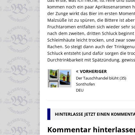
das erste, was ich rieche, ist reife und sü
kommen noch ein paar Aprikosenaromen hinz
der Zunge wirkt das Bier im ersten Moment
Malzsüße ist zu spüren, die Bittere ist abe
Fruchtaromen entfalten sich wieder sehr 
nach dem zweiten, dritten Schluck beginnt s
Schleimhäute leicht trocken, und zwar so
Rachen. So steigt dann auch der Trinkgen
Schluck entsteht (und dafür sorgen die tro
Durchtrinkbarkeit mit Spätzündung, gewi
VORHERIGER
Der Tauschhandel blüht (35)
Sonthofen
DEU
HINTERLASSE JETZT EINEN KOMMENT
Kommentar hinterlasse