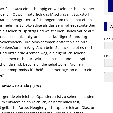
er fast. Dazu ein sich üppig entwickelnder, hellbrauner
de ich. Obwohl natürlich das Mischgas mit Stickstoff
aum erzeugt. Der Duft ist angenehm röstig, hat einen
as mehr ins Schokoladige als das sehr kaffeebetonte Bier
A
in bisschen zu spritzig und weist einen Hauch Säure auf.
 recht schlank, aufgrund seiner kräftigen Spundung
Benu
 Schokoladen- und Mokkaaromen entfalten sich nur
e Kohlensäure im Weg. Auch beim Schluck bleibt es noch
und bizzelt die Aromen weg; die eigentlich schöne
Emai
kommen nicht zur Geltung. Ein Hase-und-Igel-Spiel, bei
hon da sind, bevor sich die gehaltvollen Aromen
ht ein Kompromiss für heiße Sommertage, an denen ein
de?
Tormo – Pale Ale (5,0%)
 – gerade ein leichtes Opalisieren ist zu sehen, nachdem
 entwickelt sich reichlich; er ist ziemlich fest,
cht gelbliche Farbe. Neugierig schnuppere ich am Glas, und