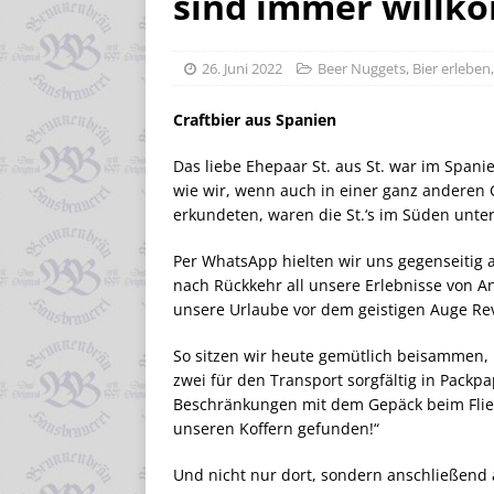
sind immer willko
26. Juni 2022
Beer Nuggets
,
Bier erleben
Craftbier aus Spanien
Das liebe Ehepaar St. aus St. war im Spani
wie wir, wenn auch in einer ganz andere
erkundeten, waren die St.‘s im Süden unte
Per WhatsApp hielten wir uns gegenseitig 
nach Rückkehr all unsere Erlebnisse von 
unsere Urlaube vor dem geistigen Auge Rev
So sitzen wir heute gemütlich beisammen, i
zwei für den Transport sorgfältig in Packpa
Beschränkungen mit dem Gepäck beim Flieg
unseren Koffern gefunden!“
Und nicht nur dort, sondern anschließend