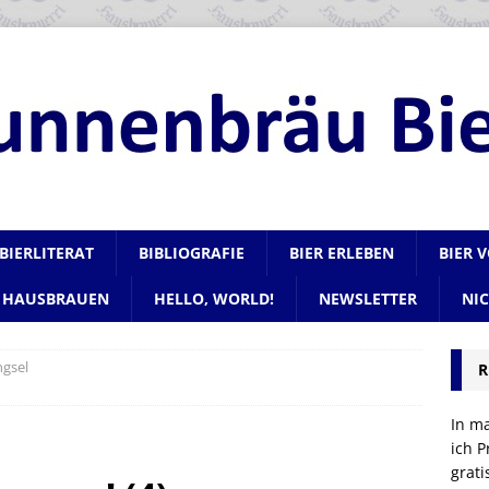
BIERLITERAT
BIBLIOGRAFIE
BIER ERLEBEN
BIER 
HAUSBRAUEN
HELLO, WORLD!
NEWSLETTER
NI
ngsel
R
In m
ich P
grat