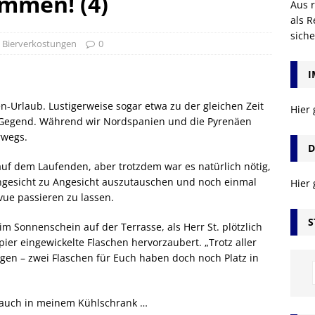
mmen! (4)
Aus r
als R
sich
,
Bierverkostungen
0
I
en-Urlaub. Lustigerweise sogar etwa zu der gleichen Zeit
Hier
n Gegend. Während wir Nordspanien und die Pyrenäen
rwegs.
D
auf dem Laufenden, aber trotzdem war es natürlich nötig,
Angesicht zu Angesicht auszutauschen und noch einmal
Hier
ue passieren zu lassen.
S
m Sonnenschein auf der Terrasse, als Herr St. plötzlich
pier eingewickelte Flaschen hervorzaubert. „Trotz aller
en – zwei Flaschen für Euch haben doch noch Platz in
 auch in meinem Kühlschrank …