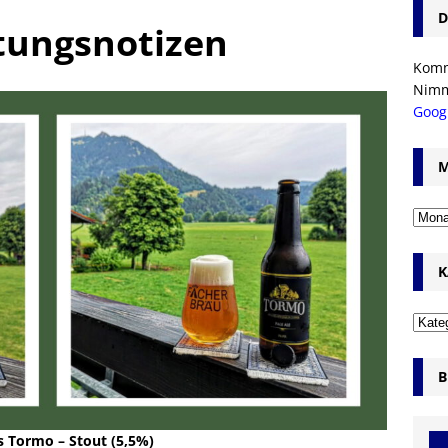
D
tungsnotizen
Komm’
Nim
Goog
M
K
B
s Tormo – Stout (5,5%)