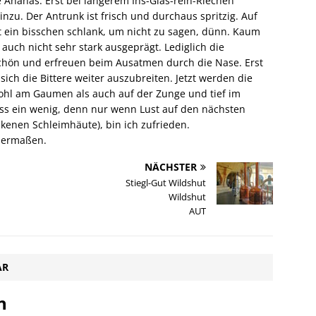
ße Ananas. Erst bei längerem Ins-Glas-rein-Riechen
u. Der Antrunk ist frisch und durchaus spritzig. Auf
 ein bisschen schlank, um nicht zu sagen, dünn. Kaum
r auch nicht sehr stark ausgeprägt. Lediglich die
schön und erfreuen beim Ausatmen durch die Nase. Erst
ich die Bittere weiter auszubreiten. Jetzt werden die
wohl am Gaumen als auch auf der Zunge und tief im
uss ein wenig, denn nur wenn Lust auf den nächsten
ckenen Schleimhäute), bin ich zufrieden.
ssermaßen.
NÄCHSTER
Stiegl-Gut Wildshut
Wildshut
AUT
AR
n