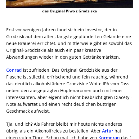
das Original Piwo z Grodziska
Erst vor wenigen Jahren fand sich ein Investor, der in
Grodzisk auf dem alten, längste geplünderten Gelände eine
neue Brauerei errichtet, und mittlerweile gibt es sowohl das
Original-Grodziskie als auch ein paar kreative
Abwandlungen wieder in den guten Getränkemärkten.
Conrad
ist zufrieden. Das Original Grodziskie aus der
Flasche ist stilecht, erfrischend und fein rauchig, während
das deutlich alkoholstärkere Grodziskie White IPA vom Fass
neben den ausgeprägten Hopfenaromen auch mit einer
interessanten, aber eigentlich nicht beabsichtigten Diacetyl-
Note aufwartet und einen recht deutlichen buttrigen
Geschmack aufweist.
Tja, und ich? Als Fahrer bleibt mir heute nichts anderes
übrig, als ein Alkoholfreies zu bestellen. Aber
Artur
hat
einen guten Tipp: „Schau mal, ich habe von
Kormoran
das 1