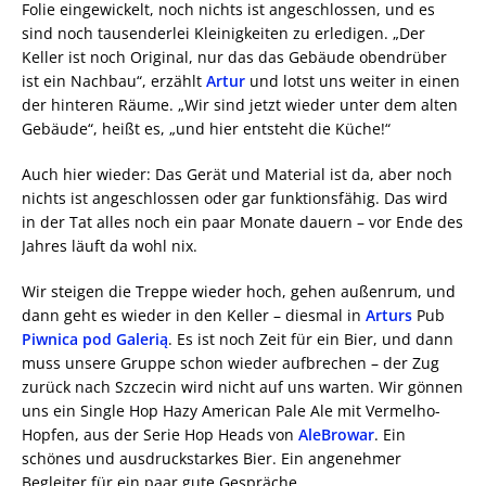
Folie eingewickelt, noch nichts ist angeschlossen, und es
sind noch tausenderlei Kleinigkeiten zu erledigen. „Der
Keller ist noch Original, nur das das Gebäude obendrüber
ist ein Nachbau“, erzählt
Artur
und lotst uns weiter in einen
der hinteren Räume. „Wir sind jetzt wieder unter dem alten
Gebäude“, heißt es, „und hier entsteht die Küche!“
Auch hier wieder: Das Gerät und Material ist da, aber noch
nichts ist angeschlossen oder gar funktionsfähig. Das wird
in der Tat alles noch ein paar Monate dauern – vor Ende des
Jahres läuft da wohl nix.
Wir steigen die Treppe wieder hoch, gehen außenrum, und
dann geht es wieder in den Keller – diesmal in
Arturs
Pub
Piwnica pod Galerią
. Es ist noch Zeit für ein Bier, und dann
muss unsere Gruppe schon wieder aufbrechen – der Zug
zurück nach Szczecin wird nicht auf uns warten. Wir gönnen
uns ein Single Hop Hazy American Pale Ale mit Vermelho-
Hopfen, aus der Serie Hop Heads von
AleBrowar
. Ein
schönes und ausdruckstarkes Bier. Ein angenehmer
Begleiter für ein paar gute Gespräche.