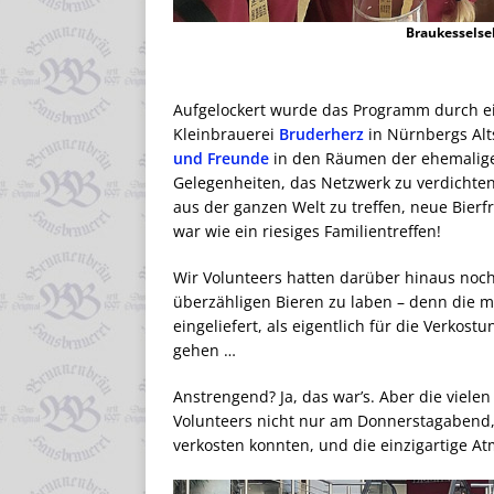
Braukesselse
Aufgelockert wurde das Programm durch ei
Kleinbrauerei
Bruderherz
in Nürnbergs Alt
und Freunde
in den Räumen der ehemaligen 
Gelegenheiten, das Netzwerk zu verdichte
aus der ganzen Welt zu treffen, neue Bierf
war wie ein riesiges Familientreffen!
Wir Volunteers hatten darüber hinaus noch
überzähligen Bieren zu laben – denn die 
eingeliefert, als eigentlich für die Verko
gehen …
Anstrengend? Ja, das war’s. Aber die viele
Volunteers nicht nur am Donnerstagabend
verkosten konnten, und die einzigartige 