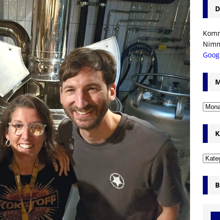
D
Komm’
Nim
Goog
M
K
B