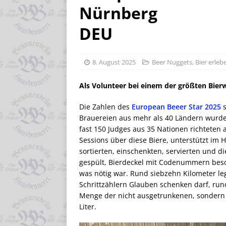
Nürnberg
DEU
8. August 2025
Beer Nuggets
,
Bier erleb
Als Volunteer bei einem der größten Bier
Die Zahlen des
European Beeer Star 2025
s
Brauereien aus mehr als 40 Ländern wurde
fast 150 Judges aus 35 Nationen richteten 
Sessions über diese Biere, unterstützt im H
sortierten, einschenkten, servierten und di
gespült, Bierdeckel mit Codenummern besch
was nötig war. Rund siebzehn Kilometer le
Schrittzählern Glauben schenken darf, rund
Menge der nicht ausgetrunkenen, sondern e
Liter.