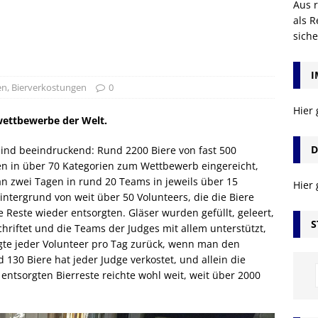
Aus r
als R
sich
I
en
,
Bierverkostungen
0
Hier
wettbewerbe der Welt.
D
ind beeindruckend: Rund 2200 Biere von fast 500
n in über 70 Kategorien zum Wettbewerb eingereicht,
an zwei Tagen in rund 20 Teams in jeweils über 15
Hier
intergrund von weit über 50 Volunteers, die die Biere
e Reste wieder entsorgten. Gläser wurden gefüllt, geleert,
S
riftet und die Teams der Judges mit allem unterstützt,
gte jeder Volunteer pro Tag zurück, wenn man den
 130 Biere hat jeder Judge verkostet, und allein die
ntsorgten Bierreste reichte wohl weit, weit über 2000