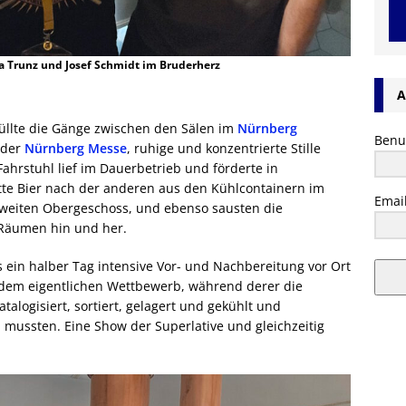
ia Trunz und Josef Schmidt im Bruderherz
A
füllte die Gänge zwischen den Sälen im
Nürnberg
Benu
 der
Nürnberg Messe
, ruhige und konzentrierte Stille
ahrstuhl lief im Dauerbetrieb und förderte in
tte Bier nach der anderen aus den Kühlcontainern im
Emai
zweiten Obergeschoss, und ebenso sausten die
 Räumen hin und her.
s ein halber Tag intensive Vor- und Nachbereitung vor Ort
h dem eigentlichen Wettbewerb, während derer die
logisiert, sortiert, gelagert und gekühlt und
mussten. Eine Show der Superlative und gleichzeitig