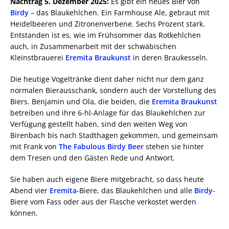
Nachtrag 5. Dezember 2025:
Es gibt ein neues Bier von
Birdy
– das Blaukehlchen. Ein Farmhouse Ale, gebraut mit
Heidelbeeren und Zitronenverbene. Sechs Prozent stark.
Entstanden ist es, wie im Frühsommer das Rotkehlchen
auch, in Zusammenarbeit mit der schwäbischen
Kleinstbrauerei
Eremita Braukunst
in deren Braukesseln.
Die heutige Vogeltränke dient daher nicht nur dem ganz
normalen Bierausschank, sondern auch der Vorstellung des
Biers. Benjamin und Ola, die beiden, die
Eremita Braukunst
betreiben und ihre 6-hl-Anlage für das Blaukehlchen zur
Verfügung gestellt haben, sind den weiten Weg von
Birenbach bis nach Stadthagen gekommen, und gemeinsam
mit Frank von
The Fabulous Birdy Beer
stehen sie hinter
dem Tresen und den Gästen Rede und Antwort.
Sie haben auch eigene Biere mitgebracht, so dass heute
Abend vier
Eremita
-Biere, das Blaukehlchen und alle
Birdy
-
Biere vom Fass oder aus der Flasche verkostet werden
können.