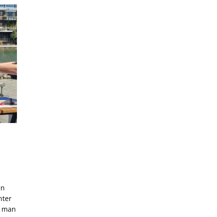
en
hter
n man