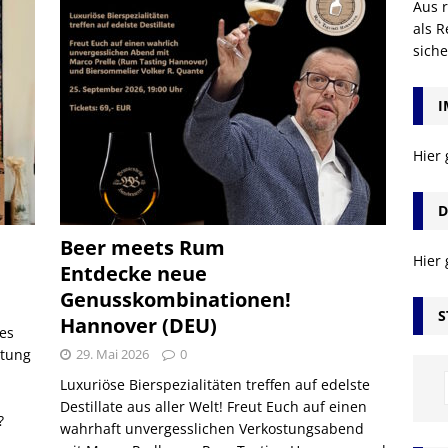
Aus r
als R
sich
I
Hier
D
Beer meets Rum
Hier
Entdecke neue
Genusskombinationen!
S
Hannover (DEU)
 es
stung
29. Mai 2026
0
Luxuriöse Bierspezialitäten treffen auf edelste
Destillate aus aller Welt! Freut Euch auf einen
?
wahrhaft unvergesslichen Verkostungsabend