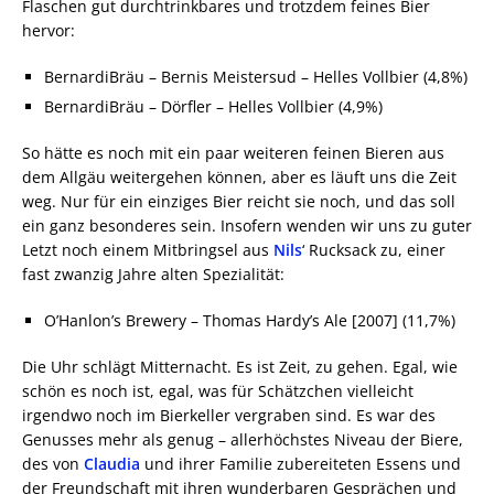
Flaschen gut durchtrinkbares und trotzdem feines Bier
hervor:
BernardiBräu – Bernis Meistersud – Helles Vollbier (4,8%)
BernardiBräu – Dörfler – Helles Vollbier (4,9%)
So hätte es noch mit ein paar weiteren feinen Bieren aus
dem Allgäu weitergehen können, aber es läuft uns die Zeit
weg. Nur für ein einziges Bier reicht sie noch, und das soll
ein ganz besonderes sein. Insofern wenden wir uns zu guter
Letzt noch einem Mitbringsel aus
Nils
‘ Rucksack zu, einer
fast zwanzig Jahre alten Spezialität:
O’Hanlon’s Brewery – Thomas Hardy’s Ale [2007] (11,7%)
Die Uhr schlägt Mitternacht. Es ist Zeit, zu gehen. Egal, wie
schön es noch ist, egal, was für Schätzchen vielleicht
irgendwo noch im Bierkeller vergraben sind. Es war des
Genusses mehr als genug – allerhöchstes Niveau der Biere,
des von
Claudia
und ihrer Familie zubereiteten Essens und
der Freundschaft mit ihren wunderbaren Gesprächen und