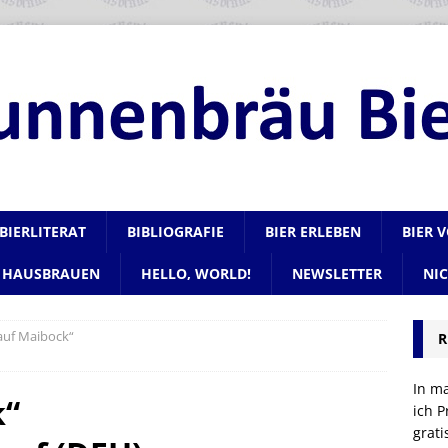
BIERLITERAT
BIBLIOGRAFIE
BIER ERLEBEN
BIER 
HAUSBRAUEN
HELLO, WORLD!
NEWSLETTER
NI
auf Maibock“
R
In m
k“
ich P
grat