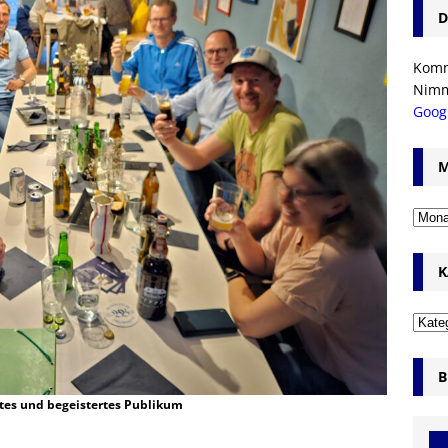
D
Komm’
Nim
Goog
M
K
B
ntes und begeistertes Publikum