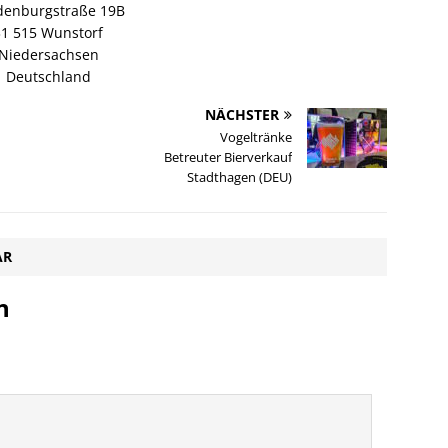
denburgstraße 19B
31 515 Wunstorf
Niedersachsen
Deutschland
NÄCHSTER
Vogeltränke
Betreuter Bierverkauf
Stadthagen (DEU)
AR
n