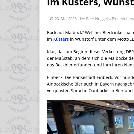
im Küsters, Wunst
20. Mai 2026
Beer Nuggets
,
Bier erleben
Bock auf Maibock? Welcher Biertrinker hat 
im
Küsters
in Wunstorf unter dem Motto „B
Klar, das am Beginn dieser Verkostung DE
der Maßstab, an dem sich die Maiböcke der
das Bockbier erfunden und ihm ihren Nam
Einbeck. Die Hansestadt Einbeck. Vor hunde
Ainpöckische Bier auch in Bayern nachgeb
verquasten Sprache Oanböckisch Bier und 