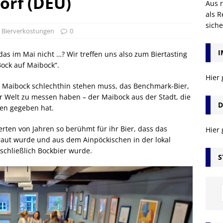
orf (DEU)
Aus r
als R
sich
,
Bierverkostungen
0
I
das im Mai nicht …? Wir treffen uns also zum Biertasting
ock auf Maibock“.
Hier
R Maibock schlechthin stehen muss, das Benchmark-Bier,
 Welt zu messen haben – der Maibock aus der Stadt, die
D
en gegeben hat.
rten von Jahren so berühmt für ihr Bier, dass das
Hier
raut wurde und aus dem Ainpöckischen in der lokal
schließlich Bockbier wurde.
S