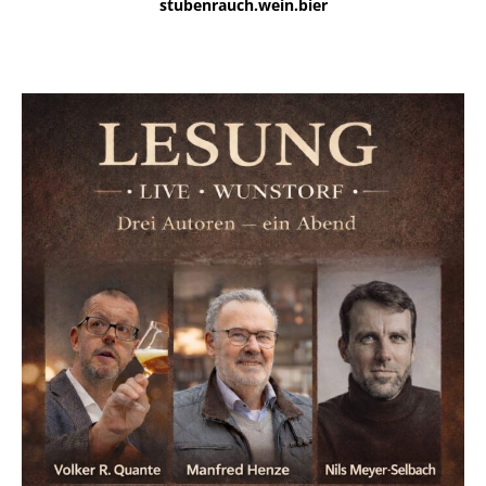
stubenrauch.wein.bier