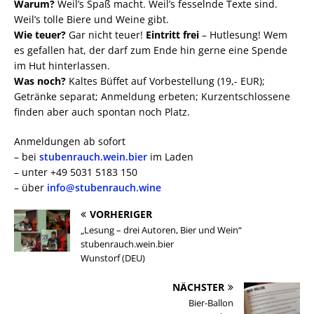
Warum?
Weil’s Spaß macht. Weil’s fesselnde Texte sind.
Weil’s tolle Biere und Weine gibt.
Wie teuer?
Gar nicht teuer!
Eintritt frei
– Hutlesung! Wem
es gefallen hat, der darf zum Ende hin gerne eine Spende
im Hut hinterlassen.
Was noch?
Kaltes Büffet auf Vorbestellung (19,- EUR);
Getränke separat; Anmeldung erbeten; Kurzentschlossene
finden aber auch spontan noch Platz.
Anmeldungen ab sofort
– bei
stubenrauch.wein.bier
im Laden
– unter +49 5031 5183 150
– über
info@stubenrauch.wine
VORHERIGER
„Lesung – drei Autoren, Bier und Wein“
stubenrauch.wein.bier
Wunstorf (DEU)
NÄCHSTER
Bier-Ballon