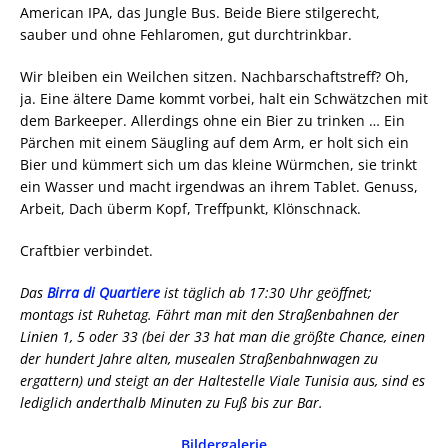
American IPA, das Jungle Bus. Beide Biere stilgerecht,
sauber und ohne Fehlaromen, gut durchtrinkbar.
Wir bleiben ein Weilchen sitzen. Nachbarschaftstreff? Oh,
ja. Eine ältere Dame kommt vorbei, halt ein Schwätzchen mit
dem Barkeeper. Allerdings ohne ein Bier zu trinken … Ein
Pärchen mit einem Säugling auf dem Arm, er holt sich ein
Bier und kümmert sich um das kleine Würmchen, sie trinkt
ein Wasser und macht irgendwas an ihrem Tablet. Genuss,
Arbeit, Dach überm Kopf, Treffpunkt, Klönschnack.
Craftbier verbindet.
Das
Birra di Quartiere
ist täglich ab 17:30 Uhr geöffnet;
montags ist Ruhetag. Fährt man mit den Straßenbahnen der
Linien 1, 5 oder 33 (bei der 33 hat man die größte Chance, einen
der hundert Jahre alten, musealen Straßenbahnwagen zu
ergattern) und steigt an der Haltestelle Viale Tunisia aus, sind es
lediglich anderthalb Minuten zu Fuß bis zur Bar.
Bildergalerie