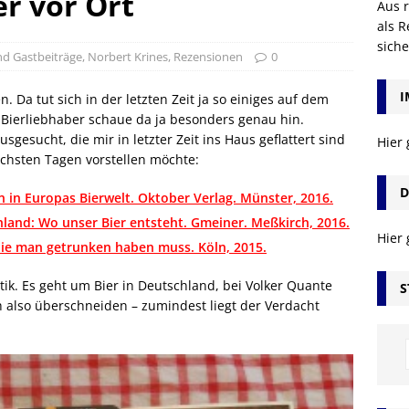
er vor Ort
Aus r
als R
sich
d Gastbeiträge
,
Norbert Krines
,
Rezensionen
0
I
 Da tut sich in der letzten Zeit ja so einiges auf dem
 Bierliebhaber schaue da ja besonders genau hin.
gesucht, die mir in letzter Zeit ins Haus geflattert sind
Hier
nächsten Tagen vorstellen möchte:
D
en in Europas Bierwelt. Oktober Verlag. Münster, 2016.
and: Wo unser Bier entsteht. Gmeiner. Meßkirch, 2016.
Hier
die man getrunken haben muss. Köln, 2015.
tik. Es geht um Bier in Deutschland, bei Volker Quante
S
ch also überschneiden – zumindest liegt der Verdacht