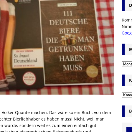
D
Komm’
Nim
Goog
M
K
B
on Volker Quante machen. Das wäre so ein Buch, von dem
echter Bierliebhaber es haben muss! Nicht, weil man
en würde, sondern weil es zum einen einfach gut
an zwischen biographischem Reisetagebuch und