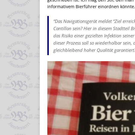
informativem Bierführer einordnen könnte. E
“Das Navigationsgerät meldet “Ziel erreic
Cantillon sein? Hier in diesem Stadtteil Br
das Risiko einer gezielten Infektion sei
dieser Prozess soll so wiederholbar sein
gleichbleibend hoher Qualität garantiert?