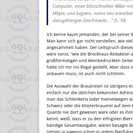
Computer, einen blitzschnellen 486er m
Mbyte, und begann, meine neu erworbene 
dazugehörigen Geschmacks …” (S. 10)
Ich kenne kaum jemanden, der bei seiner Bi
Man kann sich gar nicht vorstellen, wie vi
angesammelt haben. Der Leitspruch dieses B
wäre sonst, “wie die Brockhaus-Redaktion 
großformatigen und kleinbedruckten Seiten
hätte ich mir ins Regal gestellt. Aber das
anbauen muss, ist auch nicht schlimm.
Die Auswahl der Brauereien ist übrigens ei
einfach nur die üblichen bekannten Adress
man das Schlenkerla (oder meinetwegen das
Schweiz oder die Klosterbrauerei auf dem 
Quante nie dort gewesen wäre oder es ihm 
kennt, weiß, dass er zu den eifrigsten Bier
bändige Gesamtausgabe, wären besagte Bra
stehen ja sowieso schon in jedem Bierführ