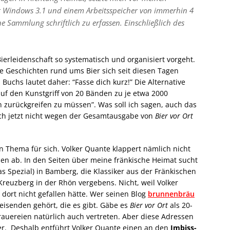
it Windows 3.1 und einem Arbeitsspeicher von immerhin 4
Sammlung schriftlich zu erfassen. Einschließlich des
erleidenschaft so systematisch und organisiert vorgeht.
ele Geschichten rund ums Bier sich seit diesen Tagen
uchs lautet daher: “Fasse dich kurz!” Die Alternative
auf den Kunstgriff von 20 Bänden zu je etwa 2000
 zurückgreifen zu müssen”. Was soll ich sagen, auch das
s ich jetzt nicht wegen der Gesamtausgabe von
Bier vor Ort
n Thema für sich. Volker Quante klappert nämlich nicht
en ab. In den Seiten über meine fränkische Heimat sucht
 Spezial) in Bamberg, die Klassiker aus der Fränkischen
Kreuzberg in der Rhön vergebens. Nicht, weil Volker
dort nicht gefallen hätte. Wer seinen Blog
brunnenbräu
reisenden gehört, die es gibt. Gäbe es
Bier vor Ort
als 20-
uereien natürlich auch vertreten. Aber diese Adressen
er. Deshalb entführt Volker Quante einen an den
Imbiss-