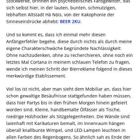
Stockwerke, drinnen ein psychedelisches Farbgewitter, das
sich selbst hier, in der lauten, bunten, schmutzigen,
lebhaften Altstadt Hà Nộis, von der Kakophonie der
Sinneseindrücke abhebt:
BEER 2KU
.
Und so kommt es, dass ich einmal mehr diesen
Anfängerfehler begehe, diese durch nichts als durch meine
eigene Charakterschwäche begründete Nachlässigkeit:
Ohne nachzudenken, ohne zu recherchieren, ohne noch ein
letztes Mal Cortana in meinem schlauen Telefon zu fragen,
wende ich meinen Schritt der Bierreklame folgend in dieses
merkwürdige Etablissement.
Viel los ist nicht, aber man sieht dem Mobiliar an, dass hier
schon gewaltige Besäufnisse stattgefunden haben müssen,
dass hier Partys bis in den frühen Morgen hinein gefeiert
worden sind. Kleine, handbemalte Ölfässer als Tische,
niedrige Holzhocker als Sitzgelegenheiten. Die Wände sind
laienhaft mit Karikaturen bemalt, im Innenraum hängen
überall knallbunte Wimpel, und LED-Lampen leuchten in
allen Farben des Regenbogens. So ähnlich sah es Ende der