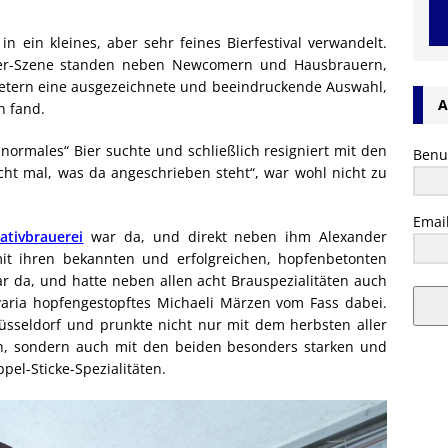
n ein kleines, aber sehr feines Bierfestival verwandelt.
ier-Szene standen neben Newcomern und Hausbrauern,
 Metern eine ausgezeichnete und beeindruckende Auswahl,
A
h fand.
normales“ Bier suchte und schließlich resigniert mit den
Benu
icht mal, was da angeschrieben steht“, war wohl nicht zu
Emai
ativbrauerei
war da, und direkt neben ihm Alexander
t ihren bekannten und erfolgreichen, hopfenbetonten
r da, und hatte neben allen acht Brauspezialitäten auch
ria hopfengestopftes Michaeli Märzen vom Fass dabei.
sseldorf und prunkte nicht nur mit dem herbsten aller
ch, sondern auch mit den beiden besonders starken und
pel-Sticke-Spezialitäten.