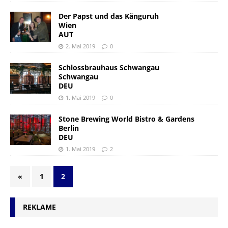
Der Papst und das Känguruh
Wien
AUT
2. Mai 2019
0
Schlossbrauhaus Schwangau
Schwangau
DEU
1. Mai 2019
0
Stone Brewing World Bistro & Gardens
Berlin
DEU
1. Mai 2019
2
«
1
2
REKLAME