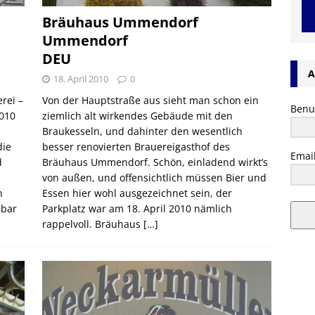
Bräuhaus Ummendorf
Ummendorf
DEU
A
18. April 2010
0
rei –
Von der Hauptstraße aus sieht man schon ein
Benu
2010
ziemlich alt wirkendes Gebäude mit den
Braukesseln, und dahinter den wesentlich
die
besser renovierten Brauereigasthof des
Emai
d
Bräuhaus Ummendorf. Schön, einladend wirkt’s
von außen, und offensichtlich müssen Bier und
n
Essen hier wohl ausgezeichnet sein, der
lbar
Parkplatz war am 18. April 2010 nämlich
rappelvoll. Bräuhaus
[…]