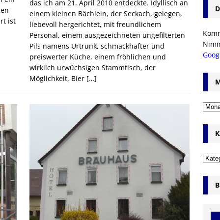
das ich am 21. April 2010 entdeckte. Idyllisch an
D
sen
einem kleinen Bächlein, der Seckach, gelegen,
t ist
liebevoll hergerichtet, mit freundlichem
Komm’
Personal, einem ausgezeichneten ungefilterten
Nim
Pils namens Urtrunk, schmackhafter und
Goog
preiswerter Küche, einem fröhlichen und
wirklich urwüchsigen Stammtisch, der
Möglichkeit, Bier
[…]
M
K
B