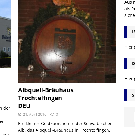
Aus r
als R
sich
I
Hier
D
Hier
Albquell-Bräuhaus
S
Trochtelfingen
DEU
n der
21. April 2010
0
ei.
Ein kleines Goldkörnchen in der Schwäbischen
Alb, das Albquell-Bräuhaus in Trochtelfingen,
n ein