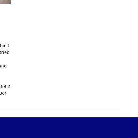
hielt
trieb
 und
a ein
auer