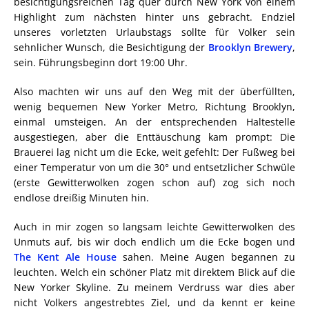
besichtigungsreichen Tag quer durch New York von einem
Highlight zum nächsten hinter uns gebracht. Endziel
unseres vorletzten Urlaubstags sollte für Volker sein
sehnlicher Wunsch, die Besichtigung der
Brooklyn Brewery
,
sein. Führungsbeginn dort 19:00 Uhr.
Also machten wir uns auf den Weg mit der überfüllten,
wenig bequemen New Yorker Metro, Richtung Brooklyn,
einmal umsteigen. An der entsprechenden Haltestelle
ausgestiegen, aber die Enttäuschung kam prompt: Die
Brauerei lag nicht um die Ecke, weit gefehlt: Der Fußweg bei
einer Temperatur von um die 30° und entsetzlicher Schwüle
(erste Gewitterwolken zogen schon auf) zog sich noch
endlose dreißig Minuten hin.
Auch in mir zogen so langsam leichte Gewitterwolken des
Unmuts auf, bis wir doch endlich um die Ecke bogen und
The Kent Ale House
sahen. Meine Augen begannen zu
leuchten. Welch ein schöner Platz mit direktem Blick auf die
New Yorker Skyline. Zu meinem Verdruss war dies aber
nicht Volkers angestrebtes Ziel, und da kennt er keine