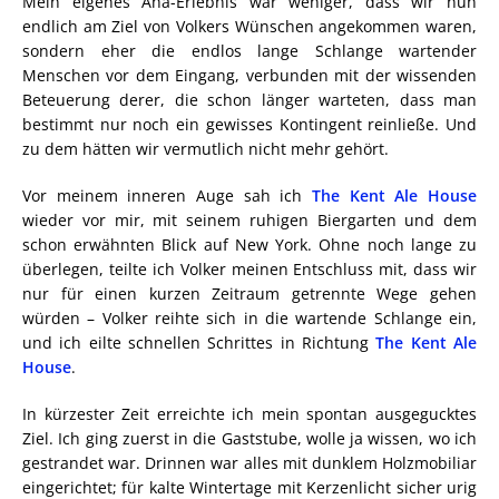
Mein eigenes Aha-Erlebnis war weniger, dass wir nun
endlich am Ziel von Volkers Wünschen angekommen waren,
sondern eher die endlos lange Schlange wartender
Menschen vor dem Eingang, verbunden mit der wissenden
Beteuerung derer, die schon länger warteten, dass man
bestimmt nur noch ein gewisses Kontingent reinließe. Und
zu dem hätten wir vermutlich nicht mehr gehört.
Vor meinem inneren Auge sah ich
The Kent Ale House
wieder vor mir, mit seinem ruhigen Biergarten und dem
schon erwähnten Blick auf New York. Ohne noch lange zu
überlegen, teilte ich Volker meinen Entschluss mit, dass wir
nur für einen kurzen Zeitraum getrennte Wege gehen
würden – Volker reihte sich in die wartende Schlange ein,
und ich eilte schnellen Schrittes in Richtung
The Kent Ale
House
.
In kürzester Zeit erreichte ich mein spontan ausgegucktes
Ziel. Ich ging zuerst in die Gaststube, wolle ja wissen, wo ich
gestrandet war. Drinnen war alles mit dunklem Holzmobiliar
eingerichtet; für kalte Wintertage mit Kerzenlicht sicher urig