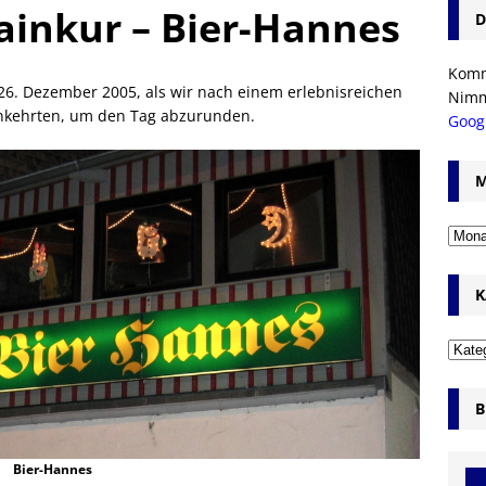
ainkur – Bier-Hannes
D
Komm’
 26. Dezember 2005, als wir nach einem erlebnisreichen
Nim
nkehrten, um den Tag abzurunden.
Goog
M
K
B
Bier-Hannes