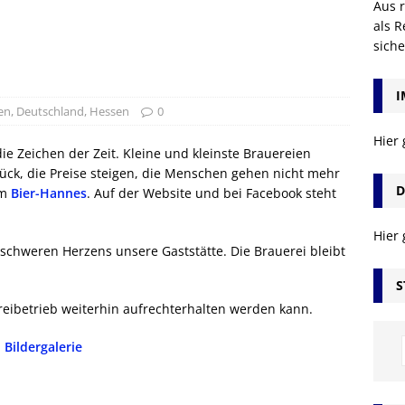
Aus r
als R
sich
I
en
,
Deutschland
,
Hessen
0
Hier
ie Zeichen der Zeit. Kleine und kleinste Brauereien
ck, die Preise steigen, die Menschen gehen nicht mehr
D
om
Bier-Hannes
. Auf der Website und bei Facebook steht
Hier
 schweren Herzens unsere Gaststätte. Die Brauerei bleibt
S
reibetrieb weiterhin aufrechterhalten werden kann.
Bildergalerie