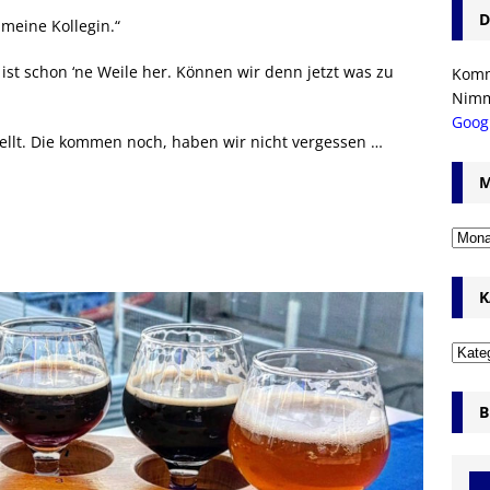
D
meine Kollegin.“
, ist schon ‘ne Weile her. Können wir denn jetzt was zu
Komm’
Nim
Goog
tellt. Die kommen noch, haben wir nicht vergessen …
M
K
B