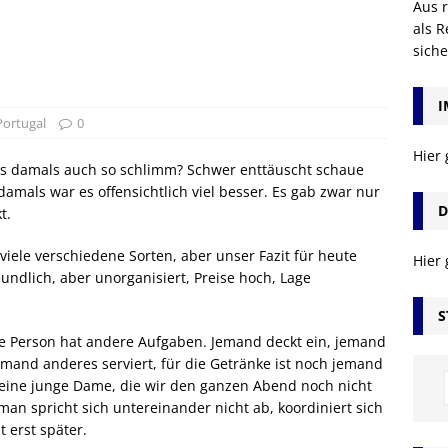
Aus r
als R
sich
I
Portugal
0
Hier
es damals auch so schlimm? Schwer enttäuscht schaue
amals war es offensichtlich viel besser. Es gab zwar nur
D
t.
viele verschiedene Sorten, aber unser Fazit für heute
Hier
eundlich, aber unorganisiert, Preise hoch, Lage
S
ede Person hat andere Aufgaben. Jemand deckt ein, jemand
mand anderes serviert, für die Getränke ist noch jemand
eine junge Dame, die wir den ganzen Abend noch nicht
man spricht sich untereinander nicht ab, koordiniert sich
 erst später.