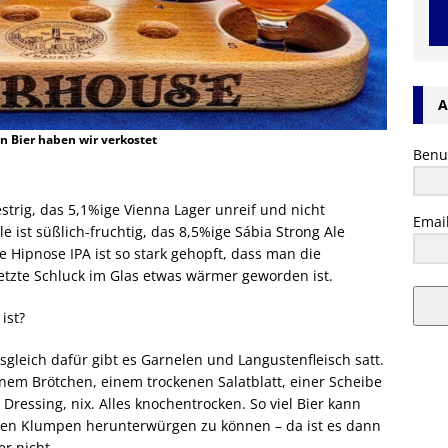
A
n Bier haben wir verkostet
Benu
trig, das 5,1%ige Vienna Lager unreif und nicht
Emai
 ist süßlich-fruchtig, das 8,5%ige Sábia Strong Ale
 Hipnose IPA ist so stark gehopft, dass man die
tzte Schluck im Glas etwas wärmer geworden ist.
ist?
sgleich dafür gibt es Garnelen und Langustenfleisch satt.
inem Brötchen, einem trockenen Salatblatt, einer Scheibe
Dressing, nix. Alles knochentrocken. So viel Bier kann
enen Klumpen herunterwürgen zu können – da ist es dann
r nicht.