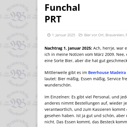
Funchal
PRT
1. Januar 2025
Bier vor Ort
,
Brauereien
,
Nachtrag 1. Januar 2025:
Ach, herrje, war 
ich in meine Notizen vom März 2009. Nee, d
eine Sorte Bier, aber die hat gut geschmeck
Mittlerweile gibt es im
Beerhouse Madeira
lautet: Bier mäßig, Essen mäßig, Service fr
wunderschön.
Im Einzelnen: Es gibt viel Personal, und j
anderes nimmt Bestellungen auf, wieder je
verantwortlich, und zum Kassieren kommt 
gesehen haben. Ist ja gut und schön, aber 
nicht. Das Essen kommt, das Besteck kommt