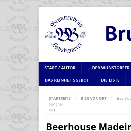
START / AUTOR
… DER WUNSTORFER 
DAS REINHEITSGEBOT
DIE LISTE
STARTSEITE
BIER VOR ORT
Beerhou
Funchal
PRT
Beerhouse Madei