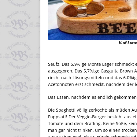
fünf Sorte
Seufz. Das 5,9%ige Monte Lager schmeckt es
ausgegoren. Das 5,7%ige Gasguita Brown Ale
riecht nach Lösungsmitteln und das 6,0%ige
Acetonnoten erst schmeckt, nachdem der le
Das Essen, nachdem es endlich gekommen 
Die Spaghetti völlig zerkocht; als müden Au
Pappsatt! Der Veggie-Burger besteht aus e
Tomate und dem Brätling. Keine Soße, kein 
man gar nicht trinken, um so einen trock
auch schon egal, ob er würzig schmeckt ode