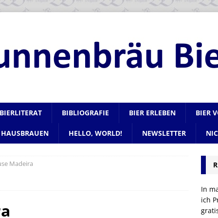
BIERLITERAT
BIBLIOGRAFIE
BIER ERLEBEN
BIER 
HAUSBRAUEN
HELLO, WORLD!
NEWSLETTER
NI
se Madeira
R
In m
ich P
ra
grat