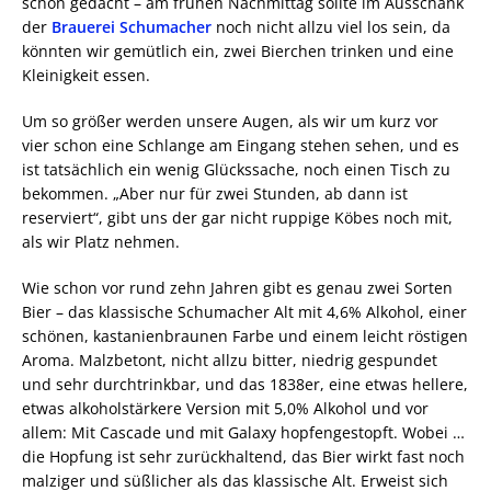
schön gedacht – am frühen Nachmittag sollte im Ausschank
der
Brauerei Schumacher
noch nicht allzu viel los sein, da
könnten wir gemütlich ein, zwei Bierchen trinken und eine
Kleinigkeit essen.
Um so größer werden unsere Augen, als wir um kurz vor
vier schon eine Schlange am Eingang stehen sehen, und es
ist tatsächlich ein wenig Glückssache, noch einen Tisch zu
bekommen. „Aber nur für zwei Stunden, ab dann ist
reserviert“, gibt uns der gar nicht ruppige Köbes noch mit,
als wir Platz nehmen.
Wie schon vor rund zehn Jahren gibt es genau zwei Sorten
Bier – das klassische Schumacher Alt mit 4,6% Alkohol, einer
schönen, kastanienbraunen Farbe und einem leicht röstigen
Aroma. Malzbetont, nicht allzu bitter, niedrig gespundet
und sehr durchtrinkbar, und das 1838er, eine etwas hellere,
etwas alkoholstärkere Version mit 5,0% Alkohol und vor
allem: Mit Cascade und mit Galaxy hopfengestopft. Wobei …
die Hopfung ist sehr zurückhaltend, das Bier wirkt fast noch
malziger und süßlicher als das klassische Alt. Erweist sich