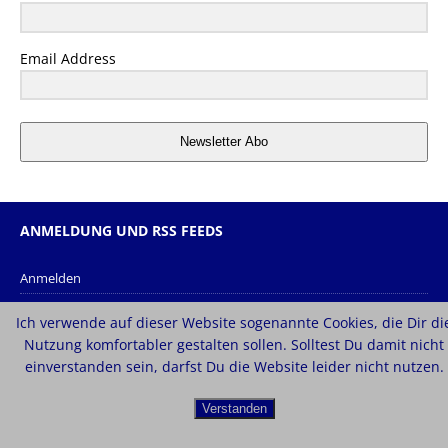
Email Address
Newsletter Abo
ANMELDUNG UND RSS FEEDS
Anmelden
Eintrags-Feed
Ich verwende auf dieser Website sogenannte Cookies, die Dir di
Kommentar-Feed
Nutzung komfortabler gestalten sollen. Solltest Du damit nicht
einverstanden sein, darfst Du die Website leider nicht nutzen.
WordPress.org
Verstanden
Copyright © 2026 | MH Magazine WordPress Theme von
MH Themes