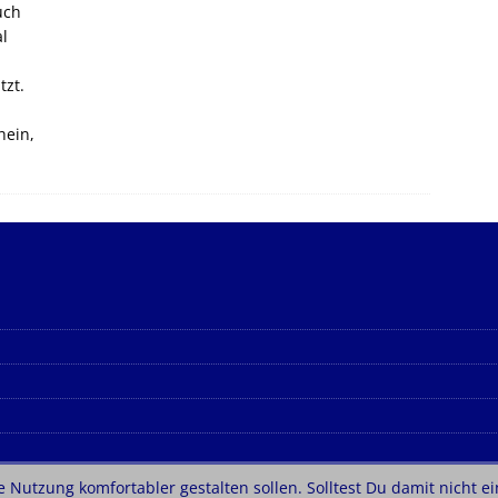
uch
al
tzt.
hein,
 Nutzung komfortabler gestalten sollen. Solltest Du damit nicht ei
e von
MH Themes