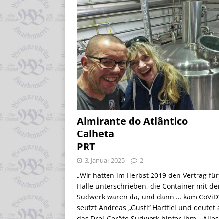
Almirante do Atlântico
Calheta
PRT
3. Januar 2025
2
„Wir hatten im Herbst 2019 den Vertrag für
Halle unterschrieben, die Container mit d
Sudwerk waren da, und dann … kam CoViD“
seufzt Andreas „Gustl“ Hartfiel und deutet 
das Drei-Geräte-Sudwerk hinter ihm. „Alles