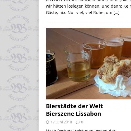
wir hätten loslegen können, und dann: Kei
Gäste, nix. Nur viel, viel Ruhe, um
[…]
Bierstädte der Welt
Bierszene Lissabon
17. Juni 2018
0
Nach Portugal reist man wegen der