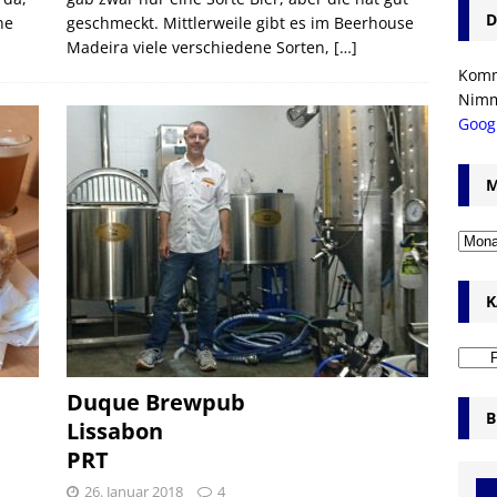
D
ne
geschmeckt. Mittlerweile gibt es im Beerhouse
Madeira viele verschiedene Sorten,
[…]
Komm’
Nim
Goog
M
K
Duque Brewpub
B
Lissabon
PRT
26. Januar 2018
4