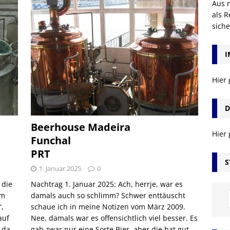
Aus r
als R
sich
I
Hier
D
Beerhouse Madeira
Hier
Funchal
PRT
S
1. Januar 2025
0
 die
Nachtrag 1. Januar 2025: Ach, herrje, war es
em
damals auch so schlimm? Schwer enttäuscht
,
schaue ich in meine Notizen vom März 2009.
auf
Nee, damals war es offensichtlich viel besser. Es
 da,
gab zwar nur eine Sorte Bier, aber die hat gut