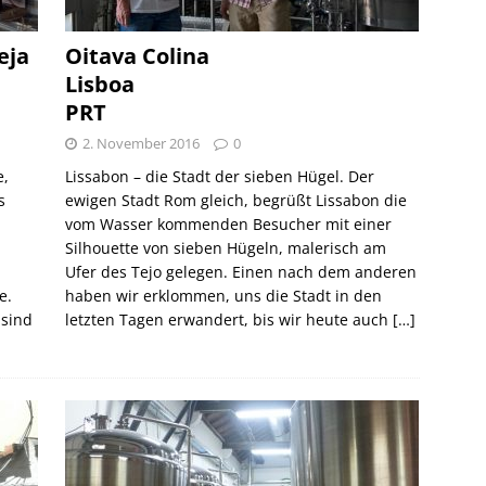
eja
Oitava Colina
Lisboa
PRT
2. November 2016
0
e,
Lissabon – die Stadt der sieben Hügel. Der
s
ewigen Stadt Rom gleich, begrüßt Lissabon die
vom Wasser kommenden Besucher mit einer
Silhouette von sieben Hügeln, malerisch am
Ufer des Tejo gelegen. Einen nach dem anderen
e.
haben wir erklommen, uns die Stadt in den
 sind
letzten Tagen erwandert, bis wir heute auch
[…]