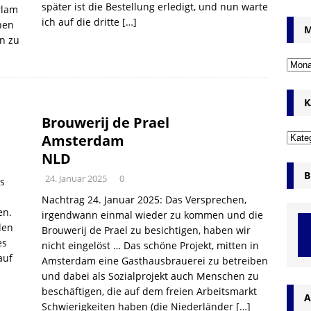
später ist die Bestellung erledigt, und nun warte
rlam
ich auf die dritte
[…]
nen
M
n zu
K
Brouwerij de Prael
Amsterdam
NLD
B
24. Januar 2025
0
as
Nachtrag 24. Januar 2025: Das Versprechen,
en.
irgendwann einmal wieder zu kommen und die
len
Brouwerij de Prael zu besichtigen, haben wir
es
nicht eingelöst … Das schöne Projekt, mitten in
auf
Amsterdam eine Gasthausbrauerei zu betreiben
und dabei als Sozialprojekt auch Menschen zu
beschäftigen, die auf dem freien Arbeitsmarkt
A
Schwierigkeiten haben (die Niederländer
[…]