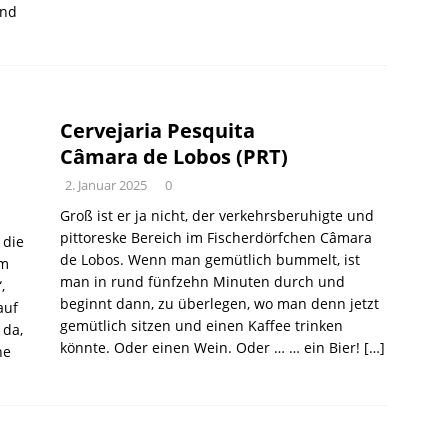
und
Cervejaria Pesquita
Câmara de Lobos (PRT)
2. Januar 2025
0
Groß ist er ja nicht, der verkehrsberuhigte und
pittoreske Bereich im Fischerdörfchen Câmara
 die
de Lobos. Wenn man gemütlich bummelt, ist
em
man in rund fünfzehn Minuten durch und
,
beginnt dann, zu überlegen, wo man denn jetzt
auf
gemütlich sitzen und einen Kaffee trinken
 da,
könnte. Oder einen Wein. Oder … … ein Bier!
[…]
ne