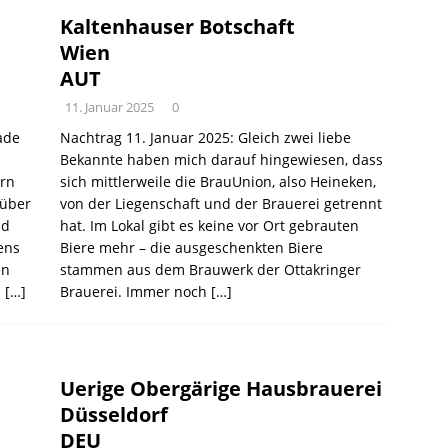
Kaltenhauser Botschaft
Wien
AUT
11. Januar 2025
0
ade
Nachtrag 11. Januar 2025: Gleich zwei liebe
Bekannte haben mich darauf hingewiesen, dass
ern
sich mittlerweile die BrauUnion, also Heineken,
 über
von der Liegenschaft und der Brauerei getrennt
nd
hat. Im Lokal gibt es keine vor Ort gebrauten
ens
Biere mehr – die ausgeschenkten Biere
en
stammen aus dem Brauwerk der Ottakringer
z
[…]
Brauerei. Immer noch
[…]
Uerige Obergärige Hausbrauerei
Düsseldorf
DEU