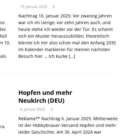
10. Januar 2025
0
Nachtrag 10. Januar 2025: Vor zwanzig Jahren
 so
war ich im Uerige, vor zehn Jahren auch, und
les
heute stehe ich wieder vor der Tür. Es scheint
Müll
sich ein Muster herauszubilden, theoretisch
am 10.
könnte ich mir also schon mal den Anfang 2035
im Kalender markieren für meinen nächsten
 als
Besuch hier … Ich kucke
[…]
Hopfen und mehr
Neukirch (DEU)
6. Januar 2025
0
Reklame?* Nachtrag 6. Januar 2025: Mittlerweile
ist der Hobbybrauer-Versand Hopfen und mehr
ira
leider Geschichte. Am 30. April 2024 war