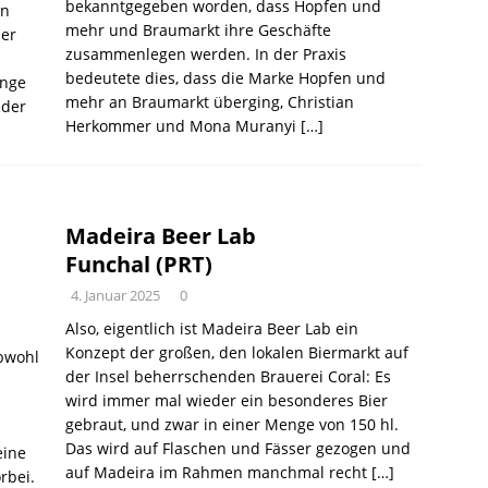
bekanntgegeben worden, dass Hopfen und
en
mehr und Braumarkt ihre Geschäfte
der
zusammenlegen werden. In der Praxis
bedeutete dies, dass die Marke Hopfen und
änge
mehr an Braumarkt überging, Christian
eder
Herkommer und Mona Muranyi
[…]
Madeira Beer Lab
Funchal (PRT)
4. Januar 2025
0
Also, eigentlich ist Madeira Beer Lab ein
Konzept der großen, den lokalen Biermarkt auf
obwohl
der Insel beherrschenden Brauerei Coral: Es
wird immer mal wieder ein besonderes Bier
gebraut, und zwar in einer Menge von 150 hl.
Das wird auf Flaschen und Fässer gezogen und
eine
auf Madeira im Rahmen manchmal recht
[…]
rbei.