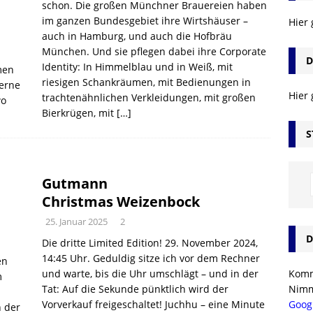
schon. Die großen Münchner Brauereien haben
im ganzen Bundesgebiet ihre Wirtshäuser –
Hier
auch in Hamburg, und auch die Hofbräu
München. Und sie pflegen dabei ihre Corporate
D
Identity: In Himmelblau und in Weiß, mit
men
riesigen Schankräumen, mit Bedienungen in
gerne
Hier
trachtenähnlichen Verkleidungen, mit großen
wo
Bierkrügen, mit
[…]
S
Gutmann
Christmas Weizenbock
25. Januar 2025
2
D
Die dritte Limited Edition! 29. November 2024,
14:45 Uhr. Geduldig sitze ich vor dem Rechner
en
Komm’
und warte, bis die Uhr umschlägt – und in der
m
Nim
Tat: Auf die Sekunde pünktlich wird der
Goog
Vorverkauf freigeschaltet! Juchhu – eine Minute
n der