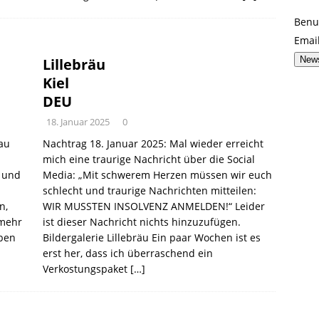
Benu
Emai
News
Lillebräu
Kiel
DEU
18. Januar 2025
0
au
Nachtrag 18. Januar 2025: Mal wieder erreicht
mich eine traurige Nachricht über die Social
n und
Media: „Mit schwerem Herzen müssen wir euch
schlecht und traurige Nachrichten mitteilen:
n,
WIR MUSSTEN INSOLVENZ ANMELDEN!“ Leider
 mehr
ist dieser Nachricht nichts hinzuzufügen.
aben
Bildergalerie Lillebräu Ein paar Wochen ist es
erst her, dass ich überraschend ein
Verkostungspaket
[…]