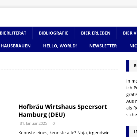
BIERLITERAT
BIBLIOGRAFIE
BIER ERLEBEN
BIER 
HAUSBRAUEN
HELLO, WORLD!
NEWSLETTER
NI
R
In m
ich P
grat
Aus r
Hofbräu Wirtshaus Speersort
als R
Hamburg (DEU)
sich
31. Januar 2025
0
I
Kennste eines, kennste alle? Naja, irgendwie