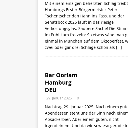
Mit einem einzigen beherzten Schlag treibt
Hamburgs Erster Bürgermeister Peter
Tschentscher den Hahn ins Fass, und der
Senatsbock 2025 läuft in das riesige
Verkostungsglas. Saubere Sache! Die Stim
im Publikum frotzeln: So etwas sähe man 
einmal in München auf dem Oktoberfest, 
zwei oder gar drei Schläge schon als
[…]
Bar Oorlam
Hamburg
DEU
29. Januar 2025
0
Nachtrag 29. Januar 2025: Nach einem gut
Abendessen steht uns der Sinn nach eine
Absackerbier. Aber einem guten, nicht
irgendeinem. Und da wir sowieso gerade i