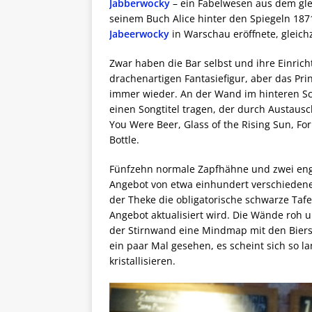
Jabberwocky
– ein Fabelwesen aus dem glei
seinem Buch Alice hinter den Spiegeln 1871
Jabeerwocky
in Warschau eröffnete, gleich
Zwar haben die Bar selbst und ihre Einric
drachenartigen Fantasiefigur, aber das Prin
immer wieder. An der Wand im hinteren Sc
einen Songtitel tragen, der durch Austaus
You Were Beer, Glass of the Rising Sun, F
Bottle.
Fünfzehn normale Zapfhähne und zwei eng
Angebot von etwa einhundert verschiedenen
der Theke die obligatorische schwarze Taf
Angebot aktualisiert wird. Die Wände roh u
der Stirnwand eine Mindmap mit den Bierst
ein paar Mal gesehen, es scheint sich so l
kristallisieren.