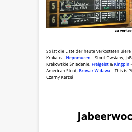
zu verkos
So ist die Liste der heute verkosteten Bier
Krakatoa,
Nepomucen
– Stout Owsiany, Ja
Krakowskie Śniadanie,
Freigeist
&
Kingpin
–
American Stout,
Browar Widawa
– This is 
Czarny Karzeł.
Jabeerwoc