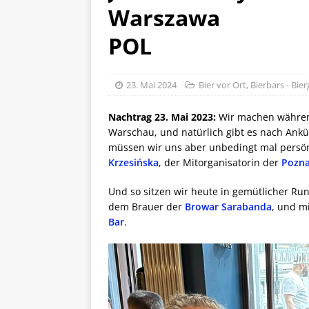
Warszawa
POL
23. Mai 2024
Bier vor Ort
,
Bierbars - Bier
Nachtrag 23. Mai 2023:
Wir machen während
Warschau, und natürlich gibt es nach Ankü
müssen wir uns aber unbedingt mal persönl
Krzesińska
, der Mitorganisatorin der
Pozna
Und so sitzen wir heute in gemütlicher Ru
dem Brauer der
Browar Sarabanda
, und m
Bar
.