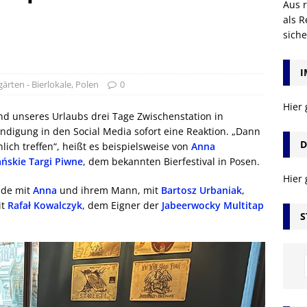
Aus r
als R
sich
I
gärten - Bierlokale
,
Polen
0
Hier
 unseres Urlaubs drei Tage Zwischenstation in
ndigung in den Social Media sofort eine Reaktion. „Dann
D
ich treffen“, heißt es beispielsweise von
Anna
ńskie Targi Piwne
, dem bekannten Bierfestival in Posen.
Hier
nde mit
Anna
und ihrem Mann, mit
Bartosz Urbaniak
,
it
Rafał Kowalczyk
, dem Eigner der
Jabeerwocky Multitap
S