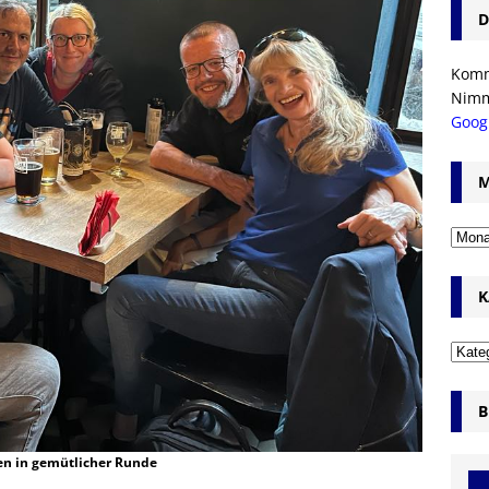
D
Komm’
Nim
Goog
M
K
B
zen in gemütlicher Runde