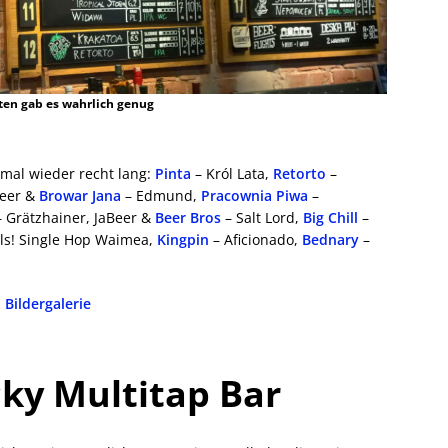
ten gab es wahrlich genug
e mal wieder recht lang:
Pinta
– Król Lata,
Retorto
–
Beer &
Browar Jana
– Edmund,
Pracownia Piwa
–
 Grätzhainer, JaBeer &
Beer Bros
– Salt Lord,
Big Chill
–
Pils! Single Hop Waimea,
Kingpin
– Aficionado,
Bednary
–
Bildergalerie
ky Multitap Bar