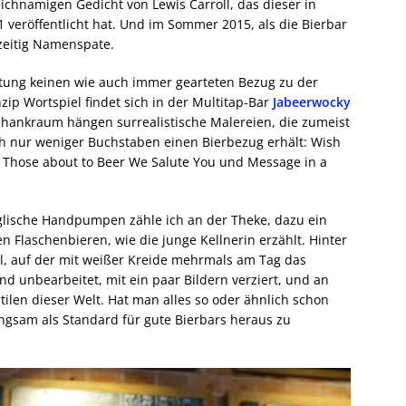
chnamigen Gedicht von Lewis Carroll, das dieser in
 veröffentlicht hat. Und im Sommer 2015, als die Bierbar
zeitig Namenspate.
htung keinen wie auch immer gearteten Bezug zu der
zip Wortspiel findet sich in der Multitap-Bar
Jabeerwocky
hankraum hängen surrealistische Malereien, die zumeist
ch nur weniger Buchstaben einen Bierbezug erhält: Wish
or Those about to Beer We Salute You und Message in a
lische Handpumpen zähle ich an der Theke, dazu ein
 Flaschenbieren, wie die junge Kellnerin erzählt. Hinter
el, auf der mit weißer Kreide mehrmals am Tag das
nd unbearbeitet, mit ein paar Bildern verziert, und an
ilen dieser Welt. Hat man alles so oder ähnlich schon
angsam als Standard für gute Bierbars heraus zu