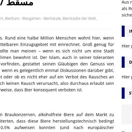
Bierszene Maskat / مسقط
Aus r
als R
sich
rt
,
Bierbars - Biergärten - Bierlokale
,
Bierstädte der Welt
,
I
telbaren Einzugsgebiet mit einrechnet. Groß genug für
Hier
sollte man meinen – wenn es sich nicht um eine Stadt
imen bewohnt ist. Der Islam, auch in seiner toleranten
D
orfinden, gestattet seinen Gläubigen den Genuss von
wenn es gelegentlich einmal Diskussionen darüber gibt,
ht oder ob es nicht eher auf ein Verbot des Rausches an
Hier
noch keinen Rausch verursacht, also durchaus erlaubt sein
rweise, dass Bier konsequent verboten ist.
S
en Braukonzernen, alkoholfreie Biere auf dem Markt zu
iterten, dass diese Biere herstellungstechnisch bedingt
 0,5% aufweisen konnten (und nach europäischer