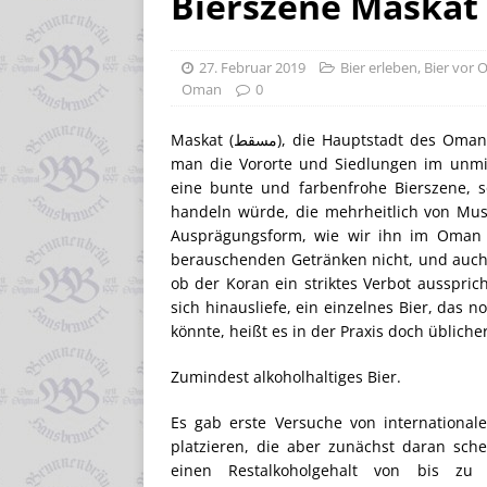
27. Februar 2019
Bier erleben
,
Bier vor O
Oman
0
Maskat (مسقط), die Hauptstadt des Omans. Rund eine halbe Million Menschen wohnt hier, wenn
man die Vororte und Siedlungen im unmit
eine bunte und farbenfrohe Bierszene, 
handeln würde, die mehrheitlich von Musl
Ausprägungsform, wie wir ihn im Oman v
berauschenden Getränken nicht, und auch 
ob der Koran ein striktes Verbot ausspric
sich hinausliefe, ein einzelnes Bier, das 
könnte, heißt es in der Praxis doch übliche
Zumindest alkoholhaltiges Bier.
Es gab erste Versuche von international
platzieren, die aber zunächst daran sche
einen Restalkoholgehalt von bis zu