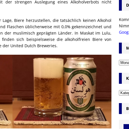
t der strengen Auslegung eines Alkoholverbots nicht
D
Komm’
r Lage, Biere herzustellen, die tatsächlich keinen Alkohol
Nim
und Flaschen üblicherweise mit 0,0% gekennzeichnet und
Goog
en der muslimisch geprägten Länder. In Maskat im Lulu,
finden sich beispielsweise die alkoholfreien Biere von
e der United Dutch Breweries.
M
K
B