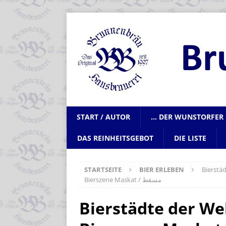
START / AUTOR
… DER WUNSTORFER 
DAS REINHEITSGEBOT
DIE LISTE
STARTSEITE
BIER ERLEBEN
Bierstäd
Bierszene Maskat / مسقط
Bierstädte der We