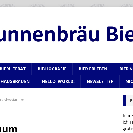
BIERLITERAT
BIBLIOGRAFIE
BIER ERLEBEN
BIER 
HAUSBRAUEN
HELLO, WORLD!
NEWSLETTER
NI
s Aloysianum
R
In m
ich P
anum
grat