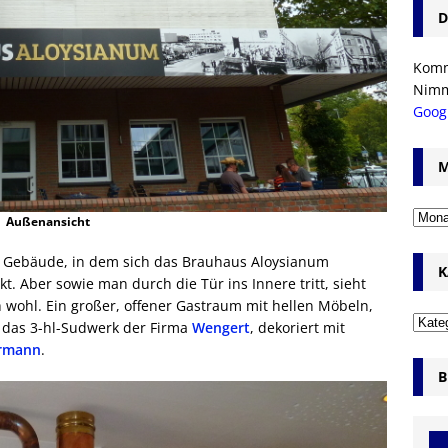
D
Komm’
Nim
Goog
M
Außenansicht
s Gebäude, in dem sich das Brauhaus Aloysianum
K
kt. Aber sowie man durch die Tür ins Innere tritt, sieht
 wohl. Ein großer, offener Gastraum mit hellen Möbeln,
 das 3-hl-Sudwerk der Firma
Wengert
, dekoriert mit
rmann
.
B