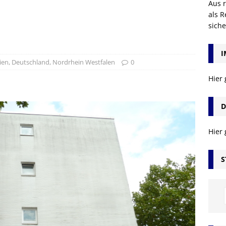
Aus r
als R
sich
I
ien
,
Deutschland
,
Nordrhein Westfalen
0
Hier
D
Hier
S