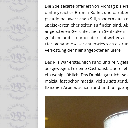
Die Speisekarte offeriert von Montag bis Fre
umfangreiches Brunch-Büffet, und darüber
pseudo-bajuwarischen Stil, sondern auch n
Speisekarten eher selten zu finden sind. Al
angebotenen Gerichte „Eier in Senfsoße mit
gefallen, und ich brauchte nicht weiter zu
Eier“ genannte – Gericht erwies sich als r
Verkostung der hier angebotenen Biere.
Das Pils war erstaunlich rund und reif, gef
ausgewogen. Für eine Gasthausbrauerei eher
ein wenig süßlich. Das Dunkle gar nicht s
malzig, fast schon mastig, viel zu sättigen
Bananen-Aroma, schön rund und füllig, an