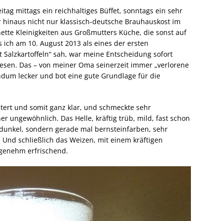
itag mittags ein reichhaltiges Büffet, sonntags ein sehr
 hinaus nicht nur klassisch-deutsche Brauhauskost im
ette Kleinigkeiten aus Großmutters Küche, die sonst auf
s ich am 10. August 2013 als eines der ersten
 Salzkartoffeln“ sah, war meine Entscheidung sofort
 lesen. Das – von meiner Oma seinerzeit immer „verlorene
undum lecker und bot eine gute Grundlage für die
iltert und somit ganz klar, und schmeckte sehr
 ungewöhnlich. Das Helle, kräftig trüb, mild, fast schon
o dunkel, sondern gerade mal bernsteinfarben, sehr
d. Und schließlich das Weizen, mit einem kräftigen
genehm erfrischend.