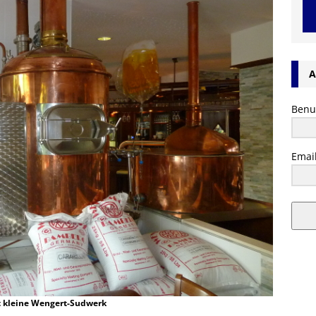
A
Benu
Emai
t kleine Wengert-Sudwerk