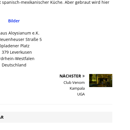
t spanisch-mexikanischer Küche. Aber gebraut wird hier
Bilder
aus Aloysianum e.K.
Neuenheuser Straße 5
Opladener Platz
1 379 Leverkusen
drhein-Westfalen
Deutschland
NÄCHSTER
Club Venom
Kampala
UGA
AR