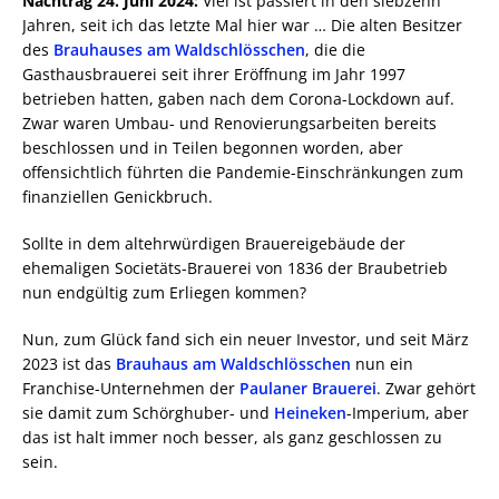
Nachtrag 24. Juni 2024:
Viel ist passiert in den siebzehn
Jahren, seit ich das letzte Mal hier war … Die alten Besitzer
des
Brauhauses am Waldschlösschen
, die die
Gasthausbrauerei seit ihrer Eröffnung im Jahr 1997
betrieben hatten, gaben nach dem Corona-Lockdown auf.
Zwar waren Umbau- und Renovierungsarbeiten bereits
beschlossen und in Teilen begonnen worden, aber
offensichtlich führten die Pandemie-Einschränkungen zum
finanziellen Genickbruch.
Sollte in dem altehrwürdigen Brauereigebäude der
ehemaligen Societäts-Brauerei von 1836 der Braubetrieb
nun endgültig zum Erliegen kommen?
Nun, zum Glück fand sich ein neuer Investor, und seit März
2023 ist das
Brauhaus am Waldschlösschen
nun ein
Franchise-Unternehmen der
Paulaner Brauerei
. Zwar gehört
sie damit zum Schörghuber- und
Heineken
-Imperium, aber
das ist halt immer noch besser, als ganz geschlossen zu
sein.