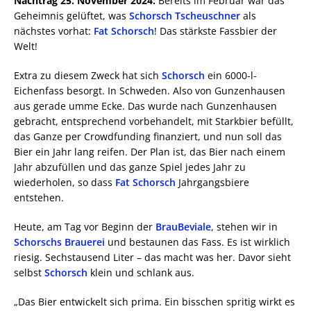
Nachtrag 25. November 2024:
Bereits im Februar war das
Geheimnis gelüftet, was
Schorsch Tscheuschner
als
nächstes vorhat:
Fat Schorsch
! Das stärkste Fassbier der
Welt!
Extra zu diesem Zweck hat sich
Schorsch
ein 6000-l-
Eichenfass besorgt. In Schweden. Also von Gunzenhausen
aus gerade umme Ecke. Das wurde nach Gunzenhausen
gebracht, entsprechend vorbehandelt, mit Starkbier befüllt,
das Ganze per Crowdfunding finanziert, und nun soll das
Bier ein Jahr lang reifen. Der Plan ist, das Bier nach einem
Jahr abzufüllen und das ganze Spiel jedes Jahr zu
wiederholen, so dass
Fat Schorsch
Jahrgangsbiere
entstehen.
Heute, am Tag vor Beginn der
BrauBeviale
, stehen wir in
Schorschs Brauerei
und bestaunen das Fass. Es ist wirklich
riesig. Sechstausend Liter – das macht was her. Davor sieht
selbst
Schorsch
klein und schlank aus.
„Das Bier entwickelt sich prima. Ein bisschen spritig wirkt es