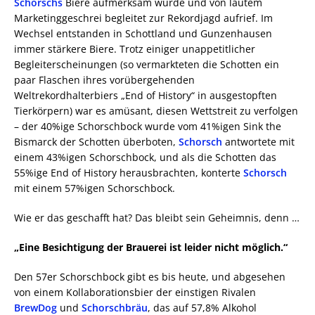
Schorschs
Biere aufmerksam wurde und von lautem
Marketinggeschrei begleitet zur Rekordjagd aufrief. Im
Wechsel entstanden in Schottland und Gunzenhausen
immer stärkere Biere. Trotz einiger unappetitlicher
Begleiterscheinungen (so vermarkteten die Schotten ein
paar Flaschen ihres vorübergehenden
Weltrekordhalterbiers „End of History“ in ausgestopften
Tierkörpern) war es amüsant, diesen Wettstreit zu verfolgen
– der 40%ige Schorschbock wurde vom 41%igen Sink the
Bismarck der Schotten überboten,
Schorsch
antwortete mit
einem 43%igen Schorschbock, und als die Schotten das
55%ige End of History herausbrachten, konterte
Schorsch
mit einem 57%igen Schorschbock.
Wie er das geschafft hat? Das bleibt sein Geheimnis, denn …
„Eine Besichtigung der Brauerei ist leider nicht möglich.“
Den 57er Schorschbock gibt es bis heute, und abgesehen
von einem Kollaborationsbier der einstigen Rivalen
BrewDog
und
Schorschbräu
, das auf 57,8% Alkohol