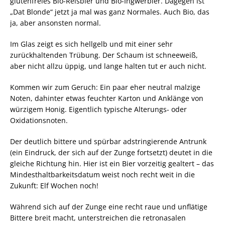
glutenfreies Bio-Reisbier und Bio-Ingwerbier. Dagegen ist
„Dat Blonde“ jetzt ja mal was ganz Normales. Auch Bio, das
ja, aber ansonsten normal.
Im Glas zeigt es sich hellgelb und mit einer sehr
zurückhaltenden Trübung. Der Schaum ist schneeweiß,
aber nicht allzu üppig, und lange halten tut er auch nicht.
Kommen wir zum Geruch: Ein paar eher neutral malzige
Noten, dahinter etwas feuchter Karton und Anklänge von
würzigem Honig. Eigentlich typische Alterungs- oder
Oxidationsnoten.
Der deutlich bittere und spürbar adstringierende Antrunk
(ein Eindruck, der sich auf der Zunge fortsetzt) deutet in die
gleiche Richtung hin. Hier ist ein Bier vorzeitig gealtert – das
Mindesthaltbarkeitsdatum weist noch recht weit in die
Zukunft: Elf Wochen noch!
Während sich auf der Zunge eine recht raue und unflätige
Bittere breit macht, unterstreichen die retronasalen