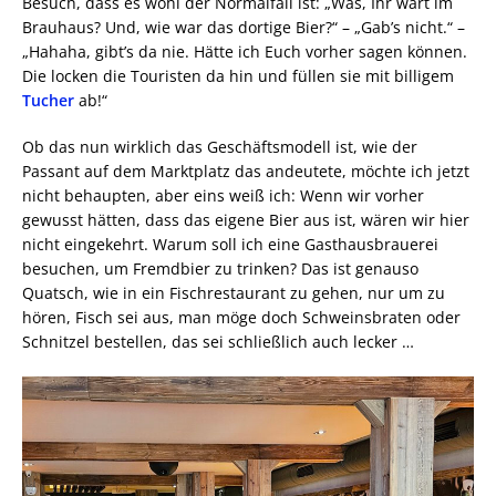
Besuch, dass es wohl der Normalfall ist: „Was, Ihr wart im
Brauhaus? Und, wie war das dortige Bier?“ – „Gab’s nicht.“ –
„Hahaha, gibt’s da nie. Hätte ich Euch vorher sagen können.
Die locken die Touristen da hin und füllen sie mit billigem
Tucher
ab!“
Ob das nun wirklich das Geschäftsmodell ist, wie der
Passant auf dem Marktplatz das andeutete, möchte ich jetzt
nicht behaupten, aber eins weiß ich: Wenn wir vorher
gewusst hätten, dass das eigene Bier aus ist, wären wir hier
nicht eingekehrt. Warum soll ich eine Gasthausbrauerei
besuchen, um Fremdbier zu trinken? Das ist genauso
Quatsch, wie in ein Fischrestaurant zu gehen, nur um zu
hören, Fisch sei aus, man möge doch Schweinsbraten oder
Schnitzel bestellen, das sei schließlich auch lecker …