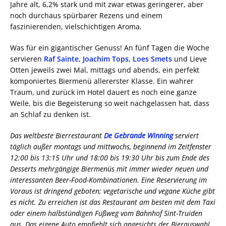
Jahre alt, 6,2% stark und mit zwar etwas geringerer, aber
noch durchaus spürbarer Rezens und einem
faszinierenden, vielschichtigen Aroma.
Was für ein gigantischer Genuss! An fünf Tagen die Woche
servieren
Raf Sainte
,
Joachim Tops
,
Loes Smets
und Lieve
Otten jeweils zwei Mal, mittags und abends, ein perfekt
komponiertes Biermenü allererster Klasse. Ein wahrer
Traum, und zurück im Hotel dauert es noch eine ganze
Weile, bis die Begeisterung so weit nachgelassen hat, dass
an Schlaf zu denken ist.
Das weltbeste Bierrestaurant
De Gebrande Winning
serviert
täglich außer montags und mittwochs, beginnend im Zeitfenster
12:00 bis 13:15 Uhr und 18:00 bis 19:30 Uhr bis zum Ende des
Desserts mehrgängige Biermenüs mit immer wieder neuen und
interessanten Beer-Food-Kombinationen. Eine Reservierung im
Voraus ist dringend geboten; vegetarische und vegane Küche gibt
es nicht. Zu erreichen ist das Restaurant am besten mit dem Taxi
oder einem halbstündigen Fußweg vom Bahnhof Sint-Truiden
aus. Das eigene Auto empfiehlt sich angesichts der Bierauswahl