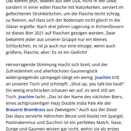
Das kommt jetzt, obwohl aus den USA, nicht in der Dose,
sondern in einer edlen Flasche mit Naturkorken, serviert im
geflochtenen Strohkörbchen, um die Flasche leicht schräg
zu fixieren, auf dass sich der Bodensatz nicht gleich in die
Gläser ergieße. Nach drei Jahren Lagerung in Eichenfässern
ist dieses Bier 2021 auf Flaschen gezogen worden. Zwar
bekommt jeder aus unserer Gruppe nur ein kleines
Schlückchen, es ist ja auch nur eine einzige, wenn auch
größere, Flasche, aber: Es ist ein Gedicht!
Hervorragende Stimmung macht sich breit, und der
Zufriedenheit und allerhöchstes Gaumenglück
widerspiegelnde Lärmpegel steigt ein wenig.
Joachim
tritt
an unseren Tisch und schimpft: „Shut up, you talk too loud!“
Ein wenig erschrocken schauen wir auf, es wird still am
Tisch.
Joachim
lacht. „Das ist der Name des nächsten Biers,
eines achtprozentigen Hazy Double India Pale Ale der
Brauerei BramBrass
aus Zwevegem.“ Auch aus der Dose!
Das dazu servierte Hähnchen (Brust und Keule) mit Spargel,
Pastinakenmus und Zucchini ist ein perfektes Match. Nase,
Zunge und Gaumen wissen gar nicht, wohin sie als erstes