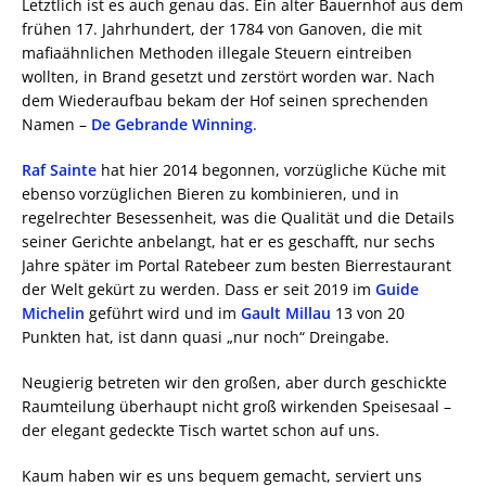
Letztlich ist es auch genau das. Ein alter Bauernhof aus dem
frühen 17. Jahrhundert, der 1784 von Ganoven, die mit
mafiaähnlichen Methoden illegale Steuern eintreiben
wollten, in Brand gesetzt und zerstört worden war. Nach
dem Wiederaufbau bekam der Hof seinen sprechenden
Namen –
De Gebrande Winning
.
Raf Sainte
hat hier 2014 begonnen, vorzügliche Küche mit
ebenso vorzüglichen Bieren zu kombinieren, und in
regelrechter Besessenheit, was die Qualität und die Details
seiner Gerichte anbelangt, hat er es geschafft, nur sechs
Jahre später im Portal Ratebeer zum besten Bierrestaurant
der Welt gekürt zu werden. Dass er seit 2019 im
Guide
Michelin
geführt wird und im
Gault Millau
13 von 20
Punkten hat, ist dann quasi „nur noch“ Dreingabe.
Neugierig betreten wir den großen, aber durch geschickte
Raumteilung überhaupt nicht groß wirkenden Speisesaal –
der elegant gedeckte Tisch wartet schon auf uns.
Kaum haben wir es uns bequem gemacht, serviert uns