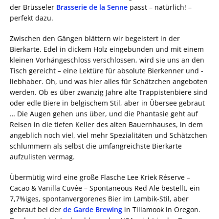
der Brüsseler
Brasserie de la Senne
passt – natürlich! –
perfekt dazu.
Zwischen den Gängen blättern wir begeistert in der
Bierkarte. Edel in dickem Holz eingebunden und mit einem
kleinen Vorhängeschloss verschlossen, wird sie uns an den
Tisch gereicht – eine Lektüre für absolute Bierkenner und -
liebhaber. Oh, und was hier alles für Schätzchen angeboten
werden. Ob es über zwanzig Jahre alte Trappistenbiere sind
oder edle Biere in belgischem Stil, aber in Übersee gebraut
… Die Augen gehen uns über, und die Phantasie geht auf
Reisen in die tiefen Keller des alten Bauernhauses, in dem
angeblich noch viel, viel mehr Spezialitäten und Schätzchen
schlummern als selbst die umfangreichste Bierkarte
aufzulisten vermag.
Übermütig wird eine große Flasche Lee Kriek Réserve –
Cacao & Vanilla Cuvée – Spontaneous Red Ale bestellt, ein
7,7%iges, spontanvergorenes Bier im Lambik-Stil, aber
gebraut bei der
de Garde Brewing
in Tillamook in Oregon.