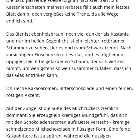
Die dazu passende Poesie folgt im nächsten Satz: „Im
Kastanienschatten meines Herbstes fällt auch mein letztes
Blatt dahin, doch vergießet keine Träne, da alle Wege
endlich sind.“
Das Bier ist ebenholzbraun, noch viel dunkler als Kastanie,
und nur im hellen Gegenlicht ist ein leichter, rotbrauner
Schimmer zu sehen, der es noch vom Schwarz trennt. Nach
vorsichtigem Einschenken ist es klar, und es trägt einen
üppigen, leicht beigefarbenen Schaum, der sich viel Zeit
nimmt, um wenigstens so weit zusammenzufallen, dass ich
das Glas antrinken kann.
Ich rieche Kakaoaromen, Bitterschokolade und einen feinen,
röstigen Akzent.
Auf der Zunge ist die Süße des Milchzuckers ziemlich
dominant. Sie erzeugt ein kremiges Mundgefühl, das sich
mit den Schokoladenaromen aufs Beste versteht – kremige,
schmelzende Milchschokolade in flüssiger Form. Eine feine
Kakaobittere ist zu spüren, während die nussigen