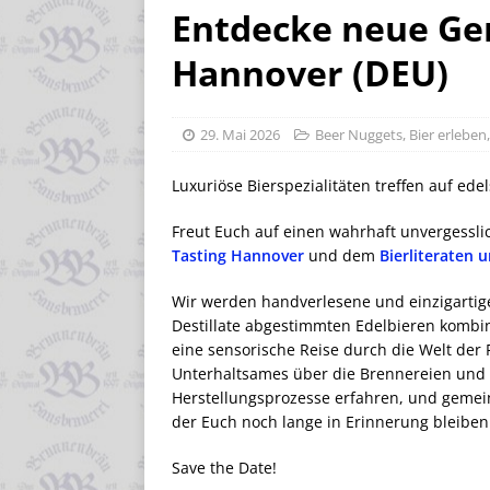
Entdecke neue Ge
Hannover (DEU)
29. Mai 2026
Beer Nuggets
,
Bier erleben
Luxuriöse Bierspezialitäten treffen auf edels
Freut Euch auf einen wahrhaft unvergessl
Tasting Hannover
und dem
Bierliteraten 
Wir werden handverlesene und einzigartige
Destillate abgestimmten Edelbieren kombi
eine sensorische Reise durch die Welt der
Unterhaltsames über die Brennereien und 
Herstellungsprozesse erfahren, und geme
der Euch noch lange in Erinnerung bleiben
Save the Date!