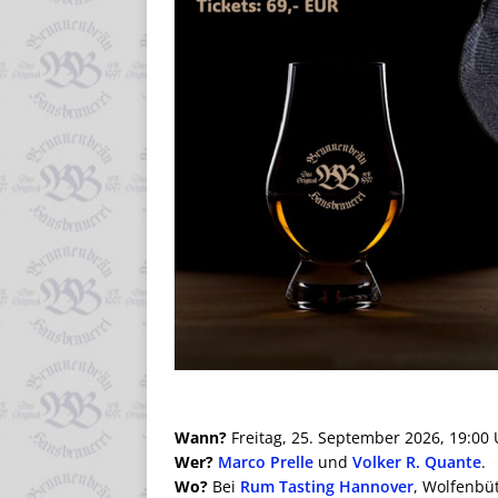
Wann?
Freitag, 25. September 2026, 19:00 
Wer?
Marco Prelle
und
Volker R. Quante
.
Wo?
Bei
Rum Tasting Hannover
, Wolfenbüt