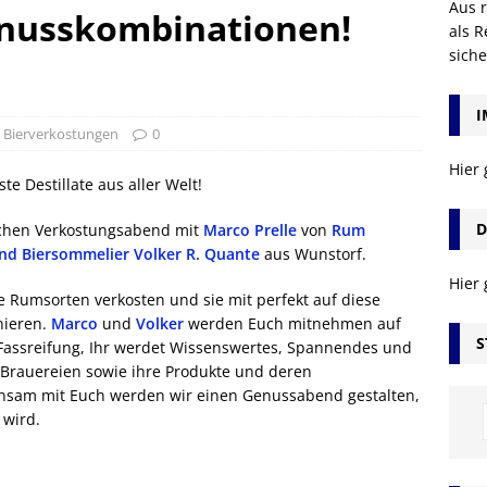
Aus r
nusskombinationen!
als R
sich
I
,
Bierverkostungen
0
Hier
te Destillate aus aller Welt!
D
ichen Verkostungsabend mit
Marco Prelle
von
Rum
und Biersommelier Volker R. Quante
aus Wunstorf.
Hier
 Rumsorten verkosten und sie mit perfekt auf diese
nieren.
Marco
und
Volker
werden Euch mitnehmen auf
S
 Fassreifung, Ihr werdet Wissenswertes, Spannendes und
Brauereien sowie ihre Produkte und deren
insam mit Euch werden wir einen Genussabend gestalten,
 wird.