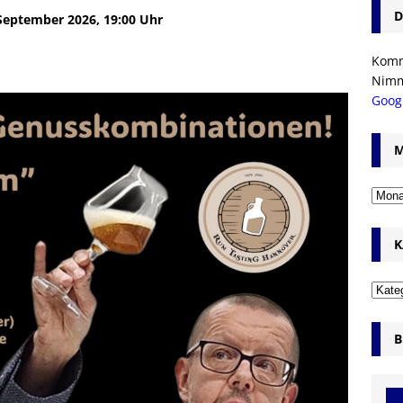
D
 September 2026, 19:00 Uhr
Komm’
Nim
Goog
M
K
B