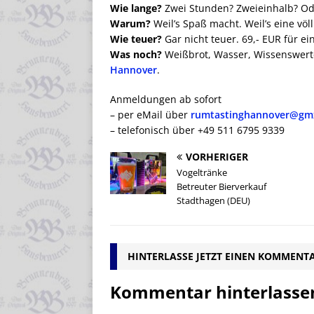
Wie lange?
Zwei Stunden? Zweieinhalb? Ode
Warum?
Weil’s Spaß macht. Weil’s eine völl
Wie teuer?
Gar nicht teuer. 69,- EUR für 
Was noch?
Weißbrot, Wasser, Wissenswer
Hannover
.
Anmeldungen ab sofort
– per eMail über
rumtastinghannover@gm
– telefonisch über +49 511 6795 9339
VORHERIGER
Vogeltränke
Betreuter Bierverkauf
Stadthagen (DEU)
HINTERLASSE JETZT EINEN KOMMENT
Kommentar hinterlasse