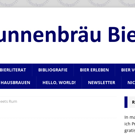
BIERLITERAT
BIBLIOGRAFIE
BIER ERLEBEN
BIER 
HAUSBRAUEN
HELLO, WORLD!
NEWSLETTER
NI
meets Rum
R
In m
ich P
grat