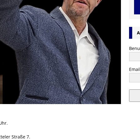
A
Benu
Emai
Uhr.
teler Straße 7.