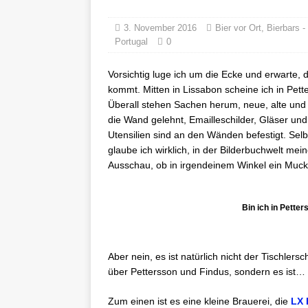
3. November 2016
Bier vor Ort
,
Bierbars -
Portugal
0
Vorsichtig luge ich um die Ecke und erwarte,
kommt. Mitten in Lissabon scheine ich in Pet
Überall stehen Sachen herum, neue, alte und 
die Wand gelehnt, Emailleschilder, Gläser u
Utensilien sind an den Wänden befestigt. Sel
glaube ich wirklich, in der Bilderbuchwelt m
Ausschau, ob in irgendeinem Winkel ein Muckl
Bin ich in Pette
Aber nein, es ist natürlich nicht der Tischl
über Pettersson und Findus, sondern es ist… T
Zum einen ist es eine kleine Brauerei, die
LX 