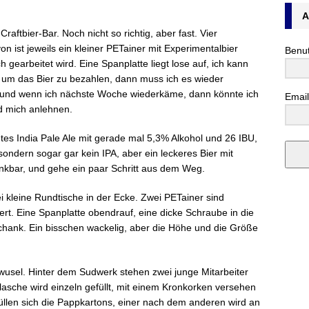
A
 Craftbier-Bar. Noch nicht so richtig, aber fast. Vier
 ist jeweils ein kleiner PETainer mit Experimentalbier
Benu
gearbeitet wird. Eine Spanplatte liegt lose auf, ich kann
 um das Bier zu bezahlen, dann muss ich es wieder
 und wenn ich nächste Woche wiederkäme, dann könnte ich
Email
d mich anlehnen.
htes India Pale Ale mit gerade mal 5,3% Alkohol und 26 IBU,
sondern sogar gar kein IPA, aber ein leckeres Bier mit
nkbar, und gehe ein paar Schritt aus dem Weg.
i kleine Rundtische in der Ecke. Zwei PETainer sind
iert. Eine Spanplatte obendrauf, eine dicke Schraube in die
usschank. Ein bisschen wackelig, aber die Höhe und die Größe
usel. Hinter dem Sudwerk stehen zwei junge Mitarbeiter
lasche wird einzeln gefüllt, mit einem Kronkorken versehen
füllen sich die Pappkartons, einer nach dem anderen wird an