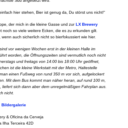
nächste Sud angesetzt wird.
einfach hier stehen, Bier ist genug da, Du störst uns nicht!“
ppe, der mich in die kleine Gasse und zur
LX Brewery
t noch so viele weitere Ecken, die es zu erkunden gilt.
enn auch sicherlich nicht so bierfokussiert wie hier.
sind vor wenigen Wochen erst in der kleinen Halle im
hrt worden, die Öffnungszeiten sind vermutlich noch nicht
nnerstags und freitags von 14:00 bis 18:00 Uhr geöffnet,
en ist die kleine Werkstatt mit der Metro, Haltestelle
t man einen Fußweg von rund 350 m vor sich, aufgelockert
en. Mit dem Bus kommt man näher heran, auf rund 100 m,
7, liefert sich dann aber dem unregelmäßigen Fahrplan aus.
h nicht.
Bildergalerie
ry & Oficina da Cerveja
 Ilha Terceira 42D