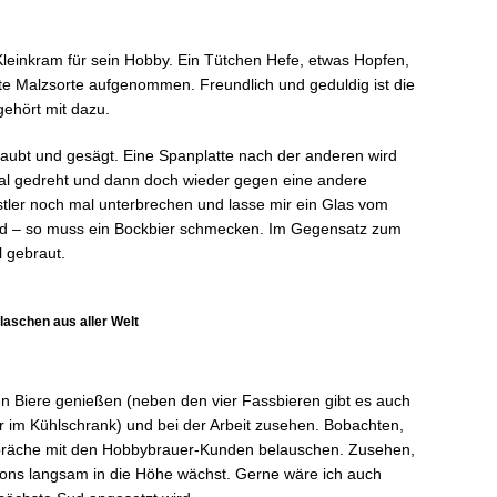
einkram für sein Hobby. Ein Tütchen Hefe, etwas Hopfen,
mte Malzsorte aufgenommen. Freundlich und geduldig ist die
gehört mit dazu.
aubt und gesägt. Eine Spanplatte nach der anderen wird
mal gedreht und dann doch wieder gegen eine andere
astler noch mal unterbrechen und lasse mir ein Glas vom
und – so muss ein Bockbier schmecken. Im Gegensatz zum
 gebraut.
laschen aus aller Welt
en Biere genießen (neben den vier Fassbieren gibt es auch
r im Kühlschrank) und bei der Arbeit zusehen. Bobachten,
präche mit den Hobbybrauer-Kunden belauschen. Zusehen,
artons langsam in die Höhe wächst. Gerne wäre ich auch