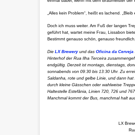
einmal dabei, wenn mit dem Braumeister der 
„Alles kein Problem“, heißt es lachend. „Bleib 
Doch ich muss weiter. Am Fuß der langen Tre
geführt hat, wartet meine Frau, Lissabon biete
Bestimmt genauso schön, genauso freundlich, w
Die
LX Brewery
und das
Oficina da Cerveja
Hinterhof der Rua Ilha Terceira zusammengefü
endgültig. Derzeit ist montags, dienstags, do
sonnabends von 09:30 bis 13:30 Uhr. Zu erreich
Saldanha, rote und gelbe Linie, und dann ha
durch kleine Gässchen oder wahlweise Trepp
Haltestelle Estefânia, Linien 720, 726 und 76
Manchmal kommt der Bus, manchmal halt auc
LX Brewe
Rua