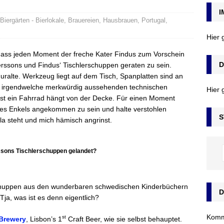
I
 Biergärten - Bierlokale
,
Brauereien
,
Hausbrauen
,
Portugal
,
Hier
 dass jeden Moment der freche Kater Findus zum Vorschein
D
terssons und Findus‘ Tischlerschuppen geraten zu sein.
uralte. Werkzeug liegt auf dem Tisch, Spanplatten sind an
nd irgendwelche merkwürdig aussehenden technischen
Hier 
bst ein Fahrrad hängt von der Decke. Für einen Moment
eines Enkels angekommen zu sein und halte verstohlen
S
a steht und mich hämisch angrinst.
rssons Tischlerschuppen gelandet?
erschuppen aus den wunderbaren schwedischen Kinderbüchern
D
ja, was ist es denn eigentlich?
Komm’
st
Brewery
, Lisbon’s 1
Craft Beer, wie sie selbst behauptet.