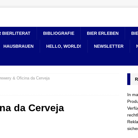
 BIERLITERAT
BIBLIOGRAFIE
BIER ERLEBEN
BI
HAUSBRAUEN
HELLO, WORLD!
NEWSLETTER
rewery & Oficina da Cerveja
R
In ma
Produ
na da Cerveja
Verfü
recht
Rekla
siche