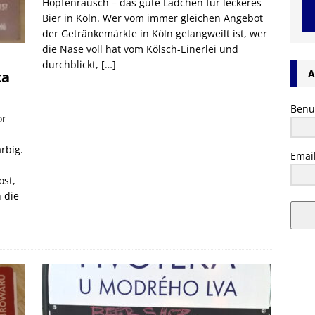
Hopfenrausch – das gute Lädchen für leckeres
Bier in Köln. Wer vom immer gleichen Angebot
der Getränkemärkte in Köln gelangweilt ist, wer
die Nase voll hat vom Kölsch-Einerlei und
durchblickt,
[…]
A
ta
Benu
or
rbig.
Emai
ost,
h die