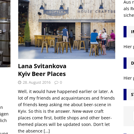
Aus r
als R
sich
I
Hier
D
Lana Svitankova
Kyiv Beer Places
Hier
28. August 2016
0
Well, it would have happened earlier or later. A
S
lot of my friends and acquaintances and friends
of friends keep asking me about beer-scene in
en
Kyiv. So this is the answer. New-wave craft
lügen
places come first, bottle shops and other beer-
lich
themed places will be updated soon. Don’t let
the absence
[…]
tung