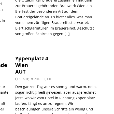
die Ottakringer Brauerei zusammen mit dem
ei
zur Brauerei gehörenden Brauwerk Wien ein
ch
Bierfest der besonderen Art auf dem
Brauereigelände an. Es bietet alles, was man
 in
von einem zünftigen Brauereifest erwartet:
Biertischgarnituren im Brauereihof, geschützt
von großen Schirmen gegen
[…]
Yppenplatz 4
nde
Wien
AUT
5. August 2016
0
 nur
Den ganzen Tag war es sonnig und warm, nein,
uante
sogar richtig heiß gewesen, aber ausgerechnet
jetzt, wo wir vom Hotel in Richtung Yppenplatz
raft
laufen, fängt es an zu regnen. Wir
ber
beschleunigen unsere Schritte ein wenig und