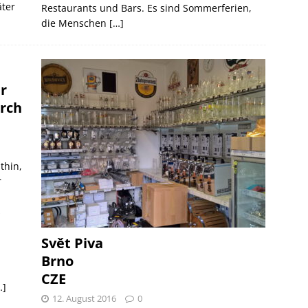
äter
Restaurants und Bars. Es sind Sommerferien,
die Menschen
[…]
r
urch
thin,
r
s
Svět Piva
Brno
CZE
…]
12. August 2016
0