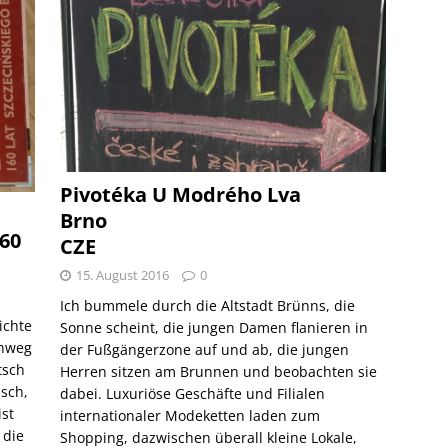
Pivotéka U Modrého Lva
Brno
60
CZE
15. August 2016
0
Ich bummele durch die Altstadt Brünns, die
ichte
Sonne scheint, die jungen Damen flanieren in
inweg
der Fußgängerzone auf und ab, die jungen
tsch
Herren sitzen am Brunnen und beobachten sie
sch,
dabei. Luxuriöse Geschäfte und Filialen
ist
internationaler Modeketten laden zum
 die
Shopping, dazwischen überall kleine Lokale,