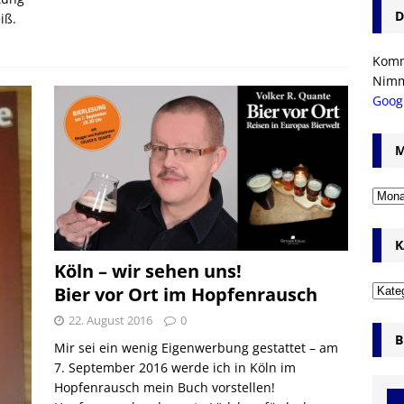
D
iß.
Komm’
Nim
Goog
M
K
Köln – wir sehen uns!
Bier vor Ort im Hopfenrausch
22. August 2016
0
B
Mir sei ein wenig Eigenwerbung gestattet – am
7. September 2016 werde ich in Köln im
Hopfenrausch mein Buch vorstellen!