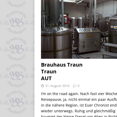
Brauhaus Traun
Traun
AUT
31. August 2016
0
I’m on the road again. Nach fast vier Woch
Reisepause, ja, nicht einmal ein paar Ausf
in die nähere Region, ist Euer Chronist end
wieder unterwegs. Ruhig und gleichmäßig
brummt der kleine Diesel von Wien in Rich