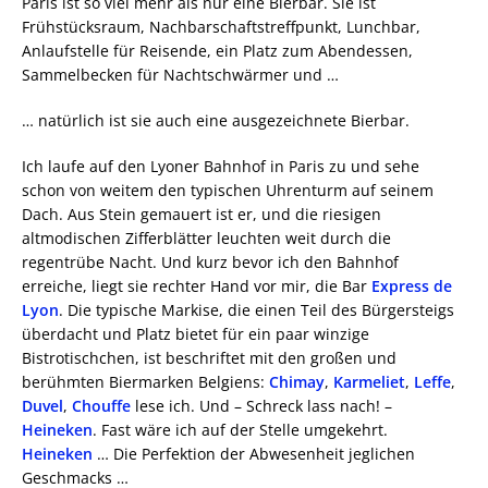
Paris ist so viel mehr als nur eine Bierbar. Sie ist
Frühstücksraum, Nachbarschaftstreffpunkt, Lunchbar,
Anlaufstelle für Reisende, ein Platz zum Abendessen,
Sammelbecken für Nachtschwärmer und …
… natürlich ist sie auch eine ausgezeichnete Bierbar.
Ich laufe auf den Lyoner Bahnhof in Paris zu und sehe
schon von weitem den typischen Uhrenturm auf seinem
Dach. Aus Stein gemauert ist er, und die riesigen
altmodischen Zifferblätter leuchten weit durch die
regentrübe Nacht. Und kurz bevor ich den Bahnhof
erreiche, liegt sie rechter Hand vor mir, die Bar
Express de
Lyon
. Die typische Markise, die einen Teil des Bürgersteigs
überdacht und Platz bietet für ein paar winzige
Bistrotischchen, ist beschriftet mit den großen und
berühmten Biermarken Belgiens:
Chimay
,
Karmeliet
,
Leffe
,
Duvel
,
Chouffe
lese ich. Und – Schreck lass nach! –
Heineken
. Fast wäre ich auf der Stelle umgekehrt.
Heineken
… Die Perfektion der Abwesenheit jeglichen
Geschmacks …