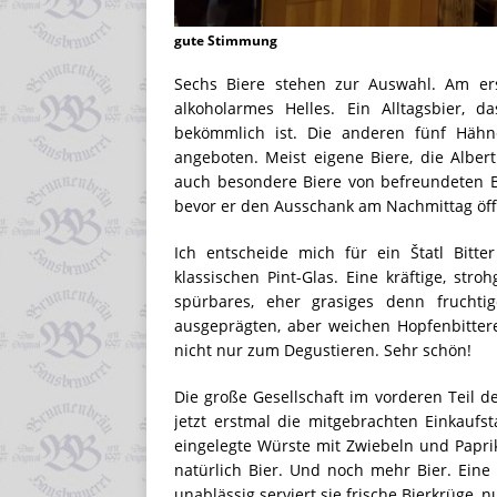
gute Stimmung
Sechs Biere stehen zur Auswahl. Am ers
alkoholarmes Helles. Ein Alltagsbier
bekömmlich ist. Die anderen fünf Häh
angeboten. Meist eigene Biere, die Alber
auch besondere Biere von befreundeten B
bevor er den Ausschank am Nachmittag öffn
Ich entscheide mich für ein Štatl Bitte
klassischen Pint-Glas. Eine kräftige, str
spürbares, eher grasiges denn frucht
ausgeprägten, aber weichen Hopfenbittere
nicht nur zum Degustieren. Sehr schön!
Die große Gesellschaft im vorderen Teil
jetzt erstmal die mitgebrachten Einkaufst
eingelegte Würste mit Zwiebeln und Paprik
natürlich Bier. Und noch mehr Bier. Eine Fa
unablässig serviert sie frische Bierkrüge, 