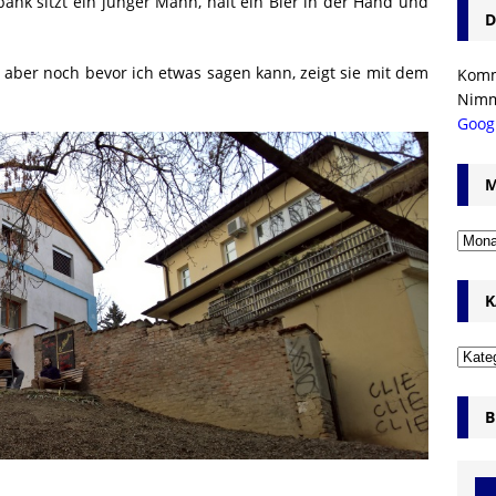
bank sitzt ein junger Mann, hält ein Bier in der Hand und
D
aber noch bevor ich etwas sagen kann, zeigt sie mit dem
Komm’
Nim
Goog
M
K
B