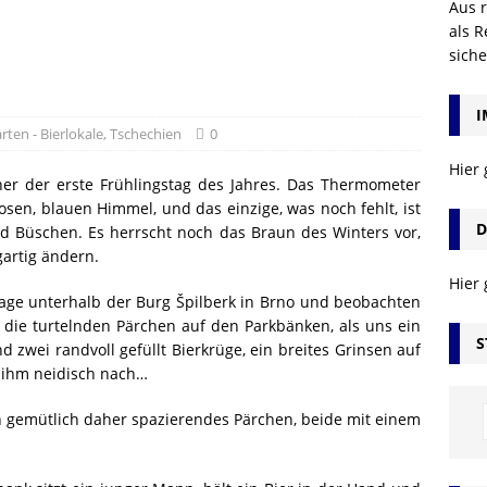
Aus r
als R
sich
I
ärten - Bierlokale
,
Tschechien
0
Hier
her der erste Frühlingstag des Jahres. Das Thermometer
osen, blauen Himmel, und das einzige, was noch fehlt, ist
D
d Büschen. Es herrscht noch das Braun des Winters vor,
gartig ändern.
Hier
age unterhalb der Burg Špilberk in Brno und beobachten
 die turtelnden Pärchen auf den Parkbänken, als uns ein
S
zwei randvoll gefüllt Bierkrüge, ein breites Grinsen auf
 ihm neidisch nach…
ein gemütlich daher spazierendes Pärchen, beide mit einem