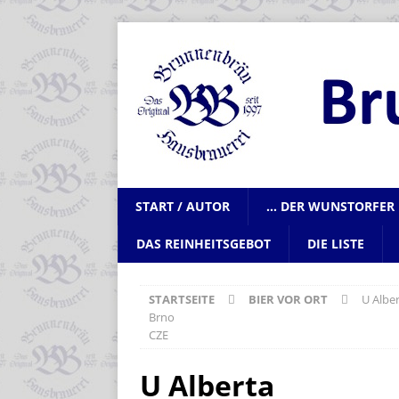
START / AUTOR
… DER WUNSTORFER 
DAS REINHEITSGEBOT
DIE LISTE
STARTSEITE
BIER VOR ORT
U Albe
Brno
CZE
U Alberta