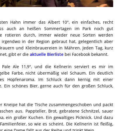
ten Hahn immer das Albert 10°, ein einfaches, recht
, dass auch an heißen Sommertagen im Park noch gut
ne rotieren durch, immer wieder neue Sorten werden
t irgendwo in der Region gebraut hat, gelegentlich aber
rauern und Kleinbrauereien in Mähren. Jeden Tag, kurz
et, gibt er die
aktuelle Bierliste
bei Facebook bekannt.
r Pale Ale 11,9°, und die Kellnerin serviert es mir im
ohgelbe Farbe, nicht übermäßig viel Schaum. Ein deutlich
iges Hopfenaroma. Im Schluck dann kernig mit einer
. Ein schönes Bier, gerne auch für den großen Schluck,
 der Kneipe hat die Tische zusammengeschoben und packt
aschen aus. Pappteller, Brot, gebratene Schnitzel, sauer
a, ein großer Kuchen. Ein gewaltiges Picknick. Und dazu
milienfeier, so wie es scheint. Die Kellnerin ist fleißig,
nur eine Dame fällt aus der Reihe und trinkt Wein.