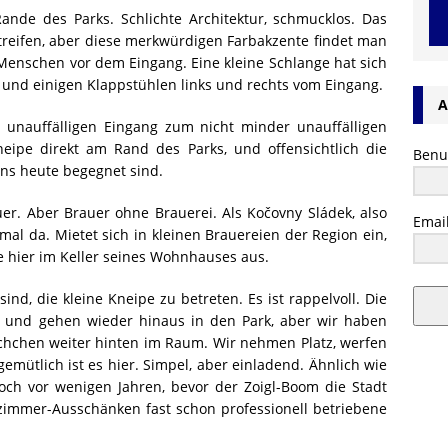
ande des Parks. Schlichte Architektur, schmucklos. Das
erstreifen, aber diese merkwürdigen Farbakzente findet man
 Menschen vor dem Eingang. Eine kleine Schlange hat sich
k und einigen Klappstühlen links und rechts vom Eingang.
A
 unauffälligen Eingang zum nicht minder unauffälligen
neipe direkt am Rand des Parks, und offensichtlich die
Benu
 uns heute begegnet sind.
uer. Aber Brauer ohne Brauerei. Als Kočovny Sládek, also
Emai
 mal da. Mietet sich in kleinen Brauereien der Region ein,
ie hier im Keller seines Wohnhauses aus.
ind, die kleine Kneipe zu betreten. Es ist rappelvoll. Die
en und gehen wieder hinaus in den Park, aber wir haben
schchen weiter hinten im Raum. Wir nehmen Platz, werfen
gemütlich ist es hier. Simpel, aber einladend. Ähnlich wie
och vor wenigen Jahren, bevor der Zoigl-Boom die Stadt
immer-Ausschänken fast schon professionell betriebene