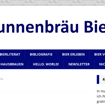
BIERLITERAT
BIBLIOGRAFIE
BIER ERLEBEN
BIER 
HAUSBRAUEN
HELLO, WORLD!
NEWSLETTER
NI
rta
R
In m
ich P
grat