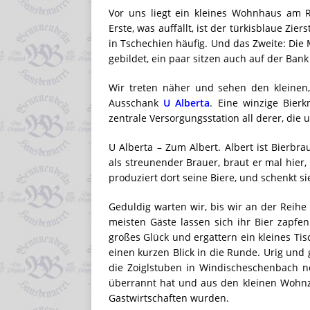
Vor uns liegt ein kleines Wohnhaus am R
Erste, was auffällt, ist der türkisblaue Zi
in Tschechien häufig. Und das Zweite: Die
gebildet, ein paar sitzen auch auf der Ban
Wir treten näher und sehen den kleinen,
Ausschank
U Alberta
. Eine winzige Bierk
zentrale Versorgungsstation all derer, die
U Alberta – Zum Albert. Albert ist Bierbra
als streunender Brauer, braut er mal hier,
produziert dort seine Biere, und schenkt s
Geduldig warten wir, bis wir an der Reihe s
meisten Gäste lassen sich ihr Bier zapf
großes Glück und ergattern ein kleines Ti
einen kurzen Blick in die Runde. Urig und 
die Zoiglstuben in Windischeschenbach n
überrannt hat und aus den kleinen Wohnz
Gastwirtschaften wurden.