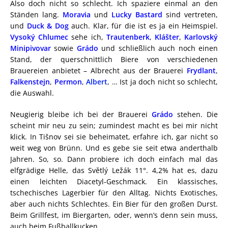
Also doch nicht so schlecht. Ich spaziere einmal an den
Ständen lang.
Moravia
und
Lucky Bastard
sind vertreten,
und
Duck & Dog
auch. Klar, für die ist es ja ein Heimspiel.
Vysoký Chlumec
sehe ich,
Trautenberk
,
Klášter
,
Karlovský
Minipivovar
sowie
Grádo
und schließlich auch noch einen
Stand, der querschnittlich Biere von verschiedenen
Brauereien anbietet – Albrecht aus der Brauerei
Frydlant
,
Falkenstejn
,
Permon
,
Albert
, … Ist ja doch nicht so schlecht,
die Auswahl.
Neugierig bleibe ich bei der Brauerei
Grádo
stehen. Die
scheint mir neu zu sein; zumindest macht es bei mir nicht
klick. In Tišnov sei sie beheimatet, erfahre ich, gar nicht so
weit weg von Brünn. Und es gebe sie seit etwa anderthalb
Jahren. So, so. Dann probiere ich doch einfach mal das
elfgrädige Helle, das Světlý Ležák 11°. 4,2% hat es, dazu
einen leichten Diacetyl-Geschmack. Ein klassisches,
tschechisches Lagerbier für den Alltag. Nichts Exotisches,
aber auch nichts Schlechtes. Ein Bier für den großen Durst.
Beim Grillfest, im Biergarten, oder, wenn’s denn sein muss,
auch beim Fußballkucken.