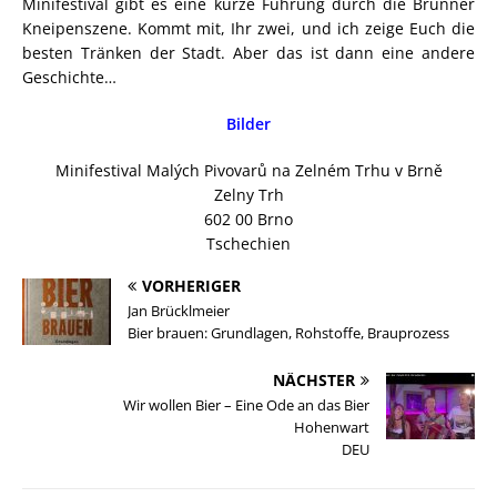
Minifestival gibt es eine kurze Führung durch die Brünner
Kneipenszene. Kommt mit, Ihr zwei, und ich zeige Euch die
besten Tränken der Stadt. Aber das ist dann eine andere
Geschichte…
Bilder
Minifestival Malých Pivovarů na Zelném Trhu v Brně
Zelny Trh
602 00 Brno
Tschechien
VORHERIGER
Jan Brücklmeier
Bier brauen: Grundlagen, Rohstoffe, Brauprozess
NÄCHSTER
Wir wollen Bier – Eine Ode an das Bier
Hohenwart
DEU