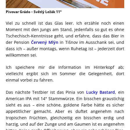
Pivovar Grádo – Světlý Ležák 11°
Viel zu schnell ist das Glas leer. Ich erzähle noch einen
Moment mit den Jungs am Stand, jedenfalls so gut es ohne
Tschechisch-Kenntnisse geht, und erfahre, dass das Bier in
der Pension
Červený Mlýn
in Tišnov im Ausschank sei, und
dass ich – außer montags, wenn Ruhetag ist – jederzeit dort
willkommen sei.
Ich speichere mir die Information im Hinterkopf ab;
vielleicht ergibt sich im Sommer die Gelegenheit, dort
einmal vorbei zu fahren.
Das nächste Testbier ist das Pinia von
Lucky Bastard
, ein
American IPA mit 14° Stammwürze. Ein bisschen graustichig
sieht es aus – eine schöne, goldene Farbe hätte es sicher
appetitlicher gemacht. Aber es duftet angenehm nach
tropischen Früchten, gleichzeitig ein bisschen erdig und
harzig, und auf der Zunge und am Gaumen ist es angenehm