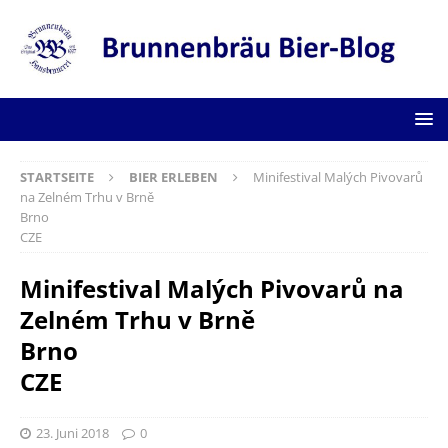
STARTSEITE
BIER ERLEBEN
Minifestival Malých Pivovarů
na Zelném Trhu v Brně
Brno
CZE
Minifestival Malých Pivovarů na
Zelném Trhu v Brně
Brno
CZE
23. Juni 2018
0