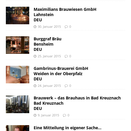
Maximilians Brauwiesen GmbH
Lahnstein
DEU
30. Januar 2015
0
Burggraf Bräu
Bensheim
DEU
25. Januar 2015
0
Gambrinus-Brauerei GmbH
Weiden in der Oberpfalz
DEU
24. Januar 2015
0
Brauwerk – das Brauhaus in Bad Kreuznach
Bad Kreuznach
DEU
9. Januar 2015
0
Eine Mitteilung in eigener Sache…