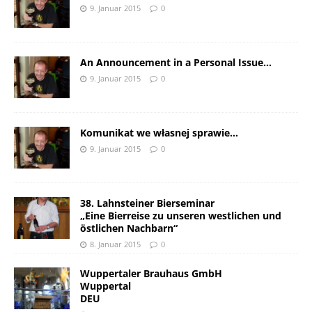
9. Januar 2015
0
An Announcement in a Personal Issue…
9. Januar 2015
0
Komunikat we własnej sprawie…
9. Januar 2015
0
38. Lahnsteiner Bierseminar
„Eine Bierreise zu unseren westlichen und
östlichen Nachbarn“
8. Januar 2015
0
Wuppertaler Brauhaus GmbH
Wuppertal
DEU