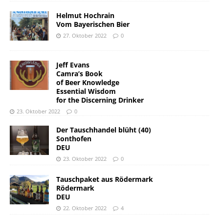
Helmut Hochrain
Vom Bayerischen Bier
27. Oktober 2022
0
Jeff Evans
Camra’s Book
of Beer Knowledge
Essential Wisdom
for the Discerning Drinker
23. Oktober 2022
0
Der Tauschhandel blüht (40)
Sonthofen
DEU
23. Oktober 2022
0
Tauschpaket aus Rödermark
Rödermark
DEU
22. Oktober 2022
4