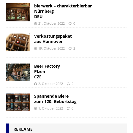
bierwerk – charakterbierbar
Nürnberg
DEU
21. Oktober 2022
0
Verkostungspaket
aus Hannover
19. Oktober 2022
2
Beer Factory
Plzeň
CZE
2. Oktober 2022
2
Spannende Biere
zum 120. Geburtstag
1. Oktober 2022
0
REKLAME