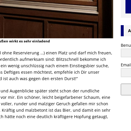
A
ußen wirkt es sehr einladend
Benu
d ohne Reservierung …) einen Platz und darf mich freuen,
dentlich aufmerksam sind: Blitzschnell bekomme ich
Emai
h ein wenig unschlüssig nach einem Einstiegsbier suche,
s Deftiges essen möchtest, empfehle ich Dir unser
d ist auch was gegen den ersten Durst!“
, und Augenblicke später steht schon der rundliche
vor mir. Ein schöner, leicht beigefarbener Schaum, eine
n voller, runder und malziger Geruch gefallen mir schon
 Kräftig und malzbetont ist das Bier, und damit ein sehr
ich hätte noch eine deutlich kräftigere Hopfung getaugt,