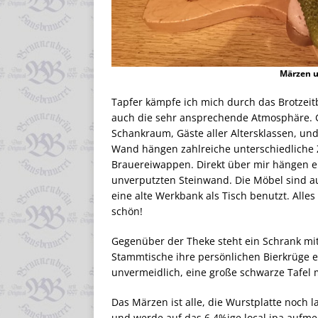
Märzen u
Tapfer kämpfe ich mich durch das Brotzeit
auch die sehr ansprechende Atmosphäre. 
Schankraum, Gäste aller Altersklassen, und
Wand hängen zahlreiche unterschiedliche 
Brauereiwappen. Direkt über mir hängen e
unverputzten Steinwand. Die Möbel sind au
eine alte Werkbank als Tisch benutzt. All
schön!
Gegenüber der Theke steht ein Schrank mit
Stammtische ihre persönlichen Bierkrüge e
unvermeidlich, eine große schwarze Tafel 
Das Märzen ist alle, die Wurstplatte noch
und werde auf das 6,4%ige local ipa aufm