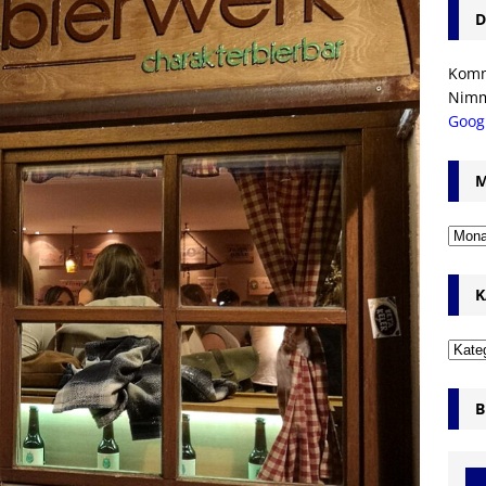
D
Komm’
Nim
Goog
M
K
B