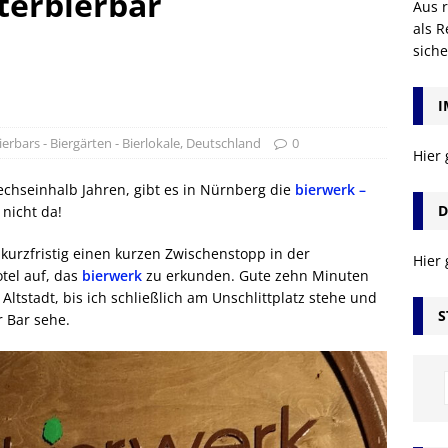
terbierbar
Aus r
als R
sich
I
ierbars - Biergärten - Bierlokale
,
Deutschland
0
Hier
echseinhalb Jahren, gibt es in Nürnberg die
bierwerk –
D
nicht da!
kurzfristig einen kurzen Zwischenstopp in der
Hier
el auf, das
bierwerk
zu erkunden. Gute zehn Minuten
ltstadt, bis ich schließlich am Unschlittplatz stehe und
S
r Bar sehe.