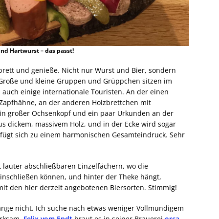
nd Hartwurst – das passt!
brett und genieße. Nicht nur Wurst und Bier, sondern
Große und kleine Gruppen und Grüppchen sitzen im
 auch einige internationale Touristen. An der einen
Zapfhähne, an der anderen Holzbrettchen mit
in großer Ochsenkopf und ein paar Urkunden an der
s dickem, massivem Holz, und in der Ecke wird sogar
es fügt sich zu einem harmonischen Gesamteindruck. Sehr
 lauter abschließbaren Einzelfächern, wo die
inschließen können, und hinter der Theke hängt,
mit den hier derzeit angebotenen Biersorten. Stimmig!
 lange nicht. Ich suche nach etwas weniger Vollmundigem
erksam.
Felix vom Endt
braut es in seiner Brauerei
orca