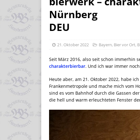
bierwerk – charak
Nürnberg
DEU
21. Oktober 2022
Bayern
,
Bier vor Ort
,
B
Seit März 2016, also seit schon immerhin s
charakterbierbar
. Und ich war immer noch 
Heute aber, am 21. Oktober 2022, habe ich 
Frankenmetropole und mache mich vom Hot
sind es vom Bahnhof durch die Gassen der A
die hell und warm erleuchteten Fenster de