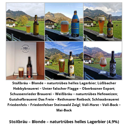
StoXbräu – Blonde – naturtrübes helles Lagerbier
;
Lüßbacher
Hobbybrauerei – Unter falscher Flagge – Oberbozner Export
;
Schussenrieder Brauerei – Weißbräu – naturtrübes Hefeweizen
;
Gutshofbrauerei Das Freie – Rethmarer Rotbock
;
Schlossbrauerei
Friedenfels – Friedenfelser Steinwald Zoigl
;
Voll-Horst – Voll-Bock –
Mai-Bock
StoXbräu – Blonde – naturtrübes helles Lagerbier (4,9%)