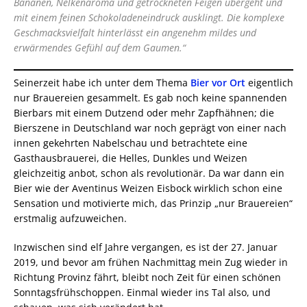
Bananen, Nelkenaroma und getrockneten Feigen übergeht und
mit einem feinen Schokoladeneindruck ausklingt. Die komplexe
Geschmacksvielfalt hinterlässt ein angenehm mildes und
erwärmendes Gefühl auf dem Gaumen.“
Seinerzeit habe ich unter dem Thema
Bier vor Ort
eigentlich
nur Brauereien gesammelt. Es gab noch keine spannenden
Bierbars mit einem Dutzend oder mehr Zapfhähnen; die
Bierszene in Deutschland war noch geprägt von einer nach
innen gekehrten Nabelschau und betrachtete eine
Gasthausbrauerei, die Helles, Dunkles und Weizen
gleichzeitig anbot, schon als revolutionär. Da war dann ein
Bier wie der Aventinus Weizen Eisbock wirklich schon eine
Sensation und motivierte mich, das Prinzip „nur Brauereien“
erstmalig aufzuweichen.
Inzwischen sind elf Jahre vergangen, es ist der 27. Januar
2019, und bevor am frühen Nachmittag mein Zug wieder in
Richtung Provinz fährt, bleibt noch Zeit für einen schönen
Sonntagsfrühschoppen. Einmal wieder ins Tal also, und