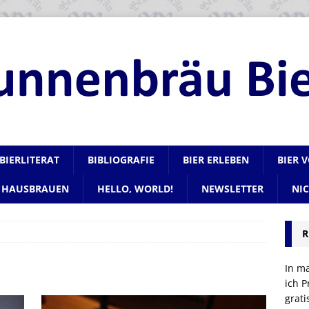
BIERLITERAT
BIBLIOGRAFIE
BIER ERLEBEN
BIER 
HAUSBRAUEN
HELLO, WORLD!
NEWSLETTER
NI
R
5
In m
ich P
grat