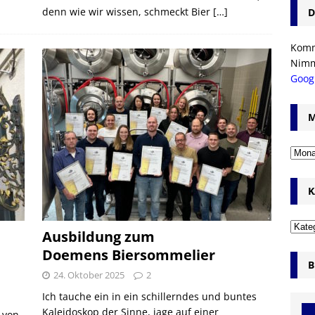
denn wie wir wissen, schmeckt Bier
[…]
D
Komm’
Nim
Goog
M
K
Ausbildung zum
Doemens Biersommelier
B
24. Oktober 2025
2
Ich tauche ein in ein schillerndes und buntes
Kaleidoskop der Sinne, jage auf einer
 von