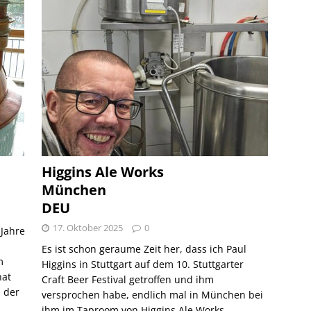
Higgins Ale Works
München
DEU
17. Oktober 2025
0
 Jahre
Es ist schon geraume Zeit her, dass ich Paul
m
Higgins in Stuttgart auf dem 10. Stuttgarter
hat
Craft Beer Festival getroffen und ihm
, der
versprochen habe, endlich mal in München bei
ihm im Taproom von Higgins Ale Works