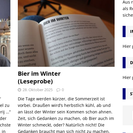
Aus r
als R
sich
I
Hier
D
Bier im Winter
Hier
(Leseprobe)
28. Oktober 2025
0
S
“
Die Tage werden kürzer, die Sommerzeit ist
el zu
vorbei. Draußen wird’s herbstlich kühl, ab und
rij …“
an lässt der Winter sein Kommen schon ahnen.
der
Zeit, sich Gedanken zu machen, ob Bier auch im
achste
Winter schmeckt, oder? Natürlich nicht! Die
 in
Gedanken braucht man sich nicht zu machen,